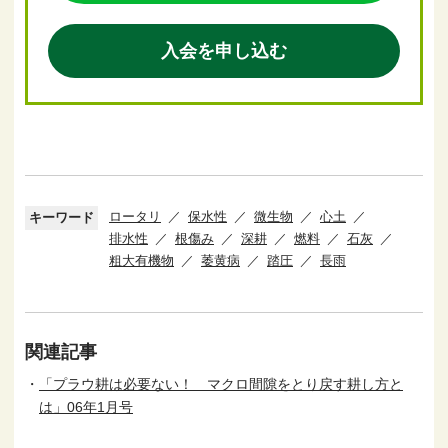
入会を申し込む
ロータリ
保水性
微生物
心土
キーワード
排水性
根傷み
深耕
燃料
石灰
粗大有機物
萎黄病
踏圧
長雨
関連記事
「プラウ耕は必要ない！ マクロ間隙をとり戻す耕し方と
は」06年1月号