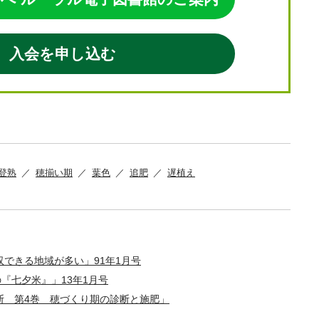
入会を申し込む
登熟
穂揃い期
葉色
追肥
遅植え
できる地域が多い」91年1月号
『七夕米』」13年1月号
断 第4巻 穂づくり期の診断と施肥」