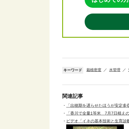
栽植密度
水管理
キーワード
関連記事
「出穂期を遅らせたほうが安定多収
「香川で全量1等米 7月7日植えの
ビデオ「イネの基本技術と生育診