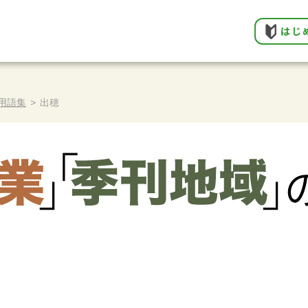
はじ
用語集
>
出穂