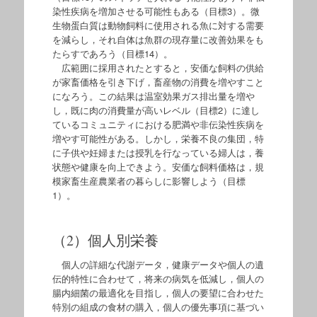
染性疾病を増加させる可能性もある（目標3）。微
生物蛋白質は動物飼料に使用される魚に対する需要
を減らし，それ自体は魚群の現存量に改善効果をも
たらすであろう（目標14）。
広範囲に採用されたとすると，安価な飼料の供給
が家畜価格を引き下げ，畜産物の消費を増やすこと
になろう。この結果は温室効果ガス排出量を増や
し，既に肉の消費量が高いレベル（目標2）に達し
ているコミュニティにおける肥満や非伝染性疾病を
増やす可能性がある。しかし，栄養不良の集団，特
に子供や妊婦または授乳を行なっている婦人は，養
状態や健康を向上できよう。安価な飼料価格は，規
模家畜生産農業者の暮らしに影響しよう（目標
1）。
（2）個人別栄養
個人の詳細な代謝データ，健康データや個人の遺
伝的特性に合わせて，将来の病気を低減し，個人の
腸内細菌の最適化を目指し，個人の要望に合わせた
特別の組成の食材の購入，個人の優先事項に基づい