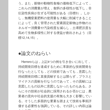
う。また，穀物や動物性食糧の価格低下によって，
これらの消費量が増え，食餌の多様性が低下し，非
伝染性疾病が生ずる可能性がある（目標3）。しか
し，無機窒素肥料の使用量を大幅に削減できること
によって，良く管理された窒素固定穀物は作物のエ
ネルギー消費量や汚染程度を減らし，土壌肥沃度を
高めて生物多様性に対する便益が創出されよう（目
標12,14,15）。
●論文のねらい
Herreroらは，上記4つの例を引き合いに出して，
持続開発目標を達成するために革新的な技術開発を
行なったとしても，どの技術であっても，意図した
持続開発目標に直接貢献するとは限らず，プラスと
マイナスの貢献を行なうのであって，その貢献には
意図したもの以外に意図しなかったものもある。さ
らにその技術が社会的に採用されるか否かには，農
業者の意向や社会的支援の有無も大きく影響してい
る。そうした多面的な要素を踏まえて技術を事前評
価する必要性を強調している。その詳しい内容は論