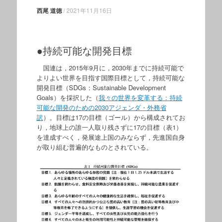
西尾 道徳
/
2021年11月16日
●持続可能な開発目標
国連は，2015年9月に，2030年までに持続可能で
よりよい世界を目指す国際目標として，持続可能な
開発目標（SDGs：Sustainable Development
Goals）を採択した（
我々の世界を変革する：持続
可能な開発のための2030アジェンダ・外務省
訳
）。目標は17の目標（ゴール）から構成されてお
り，地球上の誰一人取り残さずに17の目標（表1）
を達成すべく，発展途上国のみならず，先進国自身
が取り組む普遍的なものとされている。