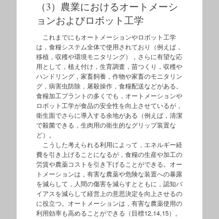
（3）農業におけるオートメーシ
ョンおよびロボット工学
これまでにもオートメーションやロボット工学
は，食糧システム全体で使用されており（例えば，
移植，収穫や環境モニタリング），さらに有望な応
用として，植え付け，生育調査，苗つくり，収穫や
ハンドリング，家畜飼養，作物や家畜のモニタリン
グ，病害虫防除，屠殺操作，食糧配送などがある。
食糧加工プラントの多くでも，オートメーションや
ロボット工学が食品の安全性を向上させているが，
衛生面でさらに導入する余地がある（例えば，清潔
で殺菌できる，生肉用の衛生的なグリップ装置な
ど）。
こうした考えられる利用によって，エネルギー経
費を引き上げることになるが，食糧の生産や加工の
労賃や農薬コストを引き下げることができる。オー
トメーションは，有害な農薬や危険な装置への暴露
を減らして，人間の傷害を減らすとともに，認知バ
イアスを減らして経営上の意思決定を向上させるの
に役立つ。オートメーションは，有害な農薬使用の
利用効率も高めることができる（目標12,14,15）。