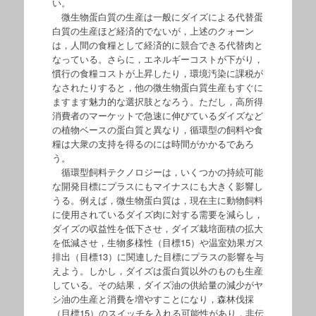
い。
微生物蛋白質の生産は一般にダイズによる代替蛋
白質の生産ほど経済的でないが，上述のクォーン
は，人間の食糧として経済的に競合できる代替肉と
なっている。さらに，エネルギーコストが下がり，
慣行の食糧コストが上昇したり，環境汚染に課税が
なされたりすると，他の微生物蛋白質生産もすぐに
ますます魅力的な選択肢となろう。ただし，高所得
消費者のマーケットで急速に伸びているダイズなど
の植物ベースの蛋白質と異なり，循環型の飼料や食
糧は大衆の支持を得るのには時間がかかるであろ
う。
循環型飼料テクノロジーは，いくつかの持続可能
な開発目標にプラスにもマイナスにも大きく影響し
うる。例えば，微生物蛋白質は，現在主に動物飼料
に使用されているダイズ肉に対する需要を減らし，
ダイズの収益性を低下させ，ダイズ栽培面積の拡大
を低減させ，生物多様性（目標15）や温室効果ガス
排出（目標13）に関連した目標にプラスの影響を与
えよう。しかし，ダイズは蛋白質以外のものも生産
している。その結果，ダイズ油の供給量の減少がヤ
シ油の生産と消費を増やすことになり，森林伐採
（目標15）のスイッチを入れる可能性があり，非伝