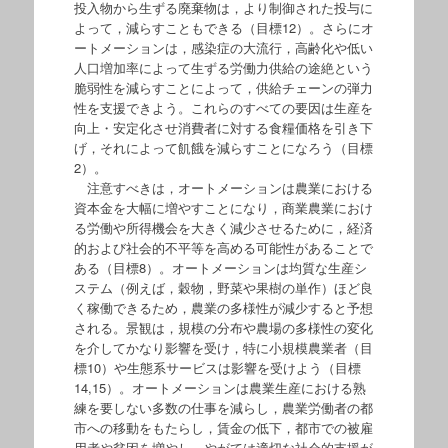
投入物から生ずる廃棄物は，より制御された投与に
よって，減らすこともできる（目標12）。さらにオ
ートメーションは，感染症の大流行，高齢化や低い
人口増加率によって生ずる労働力供給の途絶という
脆弱性を減らすことによって，供給チェーンの弾力
性を支援できよう。これらのすべての要因は生産を
向上・安定化させ消費者に対する食糧価格を引き下
げ，それによって飢餓を減らすことになろう（目標
2）。
注意すべきは，オートメーションは農業における
資本金を大幅に増やすことになり，商業農業におけ
る労働や所得機会を大きく減少させるために，経済
的および社会的不平等を高める可能性があることで
ある（目標8）。オートメーションは均質な生産シ
ステム（例えば，穀物，野菜や果樹の単作）ほど良
く稼働できるため，農業の多様性が減少すると予想
される。景観は，規模の分布や農場の多様性の変化
を介してかなり影響を受け，特に小規模農業者（目
標10）や生態系サービスは影響を受けよう（目標
14,15）。オートメーションは農業生産における熟
練を要しない多数の仕事を減らし，農業労働者の都
市への移動をもたらし，賃金の低下，都市での被雇
用者や貧困を増やし，やがては適切な社会的支援が