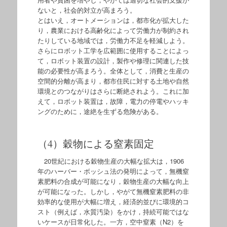
ないと，社会的対立が高まろう。
とはいえ，オートメーションは，都市化が拡大した
り，農業における高齢化によって労働力が制約され
たりしている地域では，労働力不足を軽減しよう。
さらにロボット工学を広範囲に使用することによっ
て，ロボット装置の設計，製作や修理に関連した技
能の必要性が高まろう。全体として，消費と生産の
空間的分離が高まり，都市住民に対する土地や自然
環境とのつながりはさらに断絶されよう。これに加
えて，ロボット装置は，故障，電力の停電やハッキ
ングのために，途絶を生ずる危険がある。
（4）穀物による窒素固定
20世紀における穀物生産の大幅な拡大は，1906
年のハーバー・ボッシュ法の発明によって，無機窒
素肥料の合成が可能になり，穀物生産の大幅な向上
が可能になった。しかし，やがて無機窒素肥料の非
効率的な使用が大幅に増え，経済的並びに環境的コ
スト（例えば，水質汚染）をかけ，持続可能ではな
いケースが日常化した。一方，空中窒素（N2）を