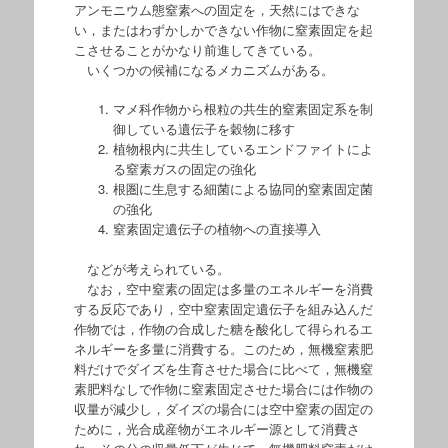
アンモニウム態窒素への固定を，天然にはできな
い，またはわずかしかできない作物に窒素固定を起
こさせることがかなり前進してきている。
いくつかの候補になるメカニズムがある。
マメ科作物から根粒の共生的窒素固定系を制
御している遺伝子を穀物に移す
植物根内に共生しているエンドファイトによ
る窒素ガスの固定の強化
根圏に生息する細菌による協同的窒素固定菌
の強化
窒素固定遺伝子の植物への直接導入
などが考えられている。
なお，空中窒素の固定は多量のエネルギーを消費
する反応であり，空中窒素固定遺伝子を組み込んだ
作物では，作物の合成した糖を酸化して得られるエ
ネルギーを多量に消費する。このため，無機窒素肥
料だけでダイズを生育させた場合に比べて，無機窒
素肥料なしで作物に窒素固定させた場合には作物の
収量が減少し，ダイズの場合には空中窒素の固定の
ために，光合成産物がエネルギー源として消費さ