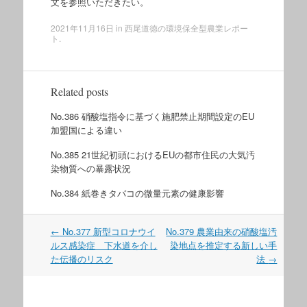
文を参照いただきたい。
2021年11月16日
in
西尾道徳の環境保全型農業レポー
ト
.
Related posts
No.386 硝酸塩指令に基づく施肥禁止期間設定のEU
加盟国による違い
No.385 21世紀初頭におけるEUの都市住民の大気汚
染物質への暴露状況
No.384 紙巻きタバコの微量元素の健康影響
←
No.377 新型コロナウイ
No.379 農業由来の硝酸塩汚
Post navigation
ルス感染症 下水道を介し
染地点を推定する新しい手
た伝播のリスク
法
→