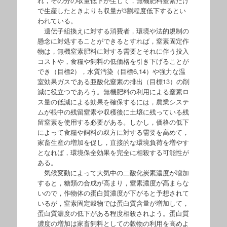
れ，その分の収量低下が生じて，無機肥料窒素だけ
で生産したときよりも収量が3割程度低下するとい
われている。
遺伝子組換えに対する消費者，環境や法的規制の
懸念に対処することができるとすれば，窒素固定作
物は，無機窒素肥料に対する需要とそれに伴う投入
コストや，食糧や飼料の低価格を引き下げることが
でき（目標2），水質汚染（目標6,14）や強力な温
室効果ガスである亜酸化窒素の排出（目標13）の削
減に役立つであろう。無機肥料の利用による窒素ロ
ス量の低減による効果を確保するには，農業システ
ムが根中の残留窒素や収穫後に土壌に残っている残
留窒素を使用する必要がある。しかし，価格の低下
によって食糧や飼料の双方に対する需要を高めて，
家畜生産の増加を促し，直接的な環境負荷を増やす
となれば，環境保全効果を完全に相殺する可能性が
ある。
気候変動によって大気中の二酸化炭素濃度が増加
すると，糖類の合成が高まり，窒素濃度が高まらな
いので，作物体の蛋白質濃度が下がると予想されて
いるが，窒素固定穀物では蛋白質含量が増加して，
蛋白質濃度の低下がある程度相殺されよう。蛋白質
濃度の増加は家畜飼料としての穀物の利用を高めよ