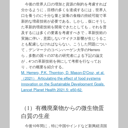
今後の世界人口の増加と資源の制約を考慮すれば
分かるように，目標の多くを達成するには，世界人
口を養うのに十分な量と栄養の食糧の持続可能で革
新的な増産技術が必要である。しかし，仮にそうし
た革新的増産技術を開発できたとしても，それを普
及するには多くの要素を考慮すべきで，革新技術の
実施に伴い，意図しないマイナス影響が生じうるこ
とも配慮しなければならない。こうした問題につい
て，デンマークのコペンハーゲン大学のHerrero
ら，多数の国々の37名の研究者による下記の論文
が，4つの革新技術を例にして考察を行なってお
り，その概要を紹介する。
M. Herrero, P.K. Thornton, D. Mason-D’Croz, et al.
（2021） Articulating the effect of food systems
innovation on the Sustainable Development Goals.
Lancet Planet Health 2021.5: e50-62.
（1）有機廃棄物からの微生物蛋
白質の生産
今後10年間に，特に中国やインドなど新興経済国