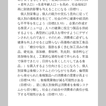
＋老年人口）÷生産年齢人口＞を高め，社会福祉計
画に財政的影響を与えることになる（目標1）。
個人別栄養は，個人の能力や支払う意向に従って
個人別の価格差を生じて，社会の中に健康や経済的
な不平等を生じよう（目標2,3,10）。企業の作成す
る推奨メニューは，人々の健康に役立つ製品を供給
するよりも，典型的には収入を増やすようにデザイ
ンされたものであり，そのため，消費者に必ずしも
健康を向上させるとは限らない高価格の超加工食品
（注：「糖分や塩分、脂肪を多く含む加工済みの食
品。硬化油、添加糖、香味料、乳化剤、保存料など
添加物を加え，工業的な過程を経て作られる，常温
で保存できたり，日持ちを良くしたりしてある食
品」）を購入するよう仕向けることになろう。個人
別栄養は食糧システムとのつながりを高め，倫理面
から発せられた食糧製品への消費者の需要が高まり
（目標14,15），食糧廃棄物が減る可能性がある
（目標12）。逆に個人別食餌は消費者を食糧システ
ムから切り離し，社会との結合や消費者の責任が低
下する可能性がある（目標11,12）。