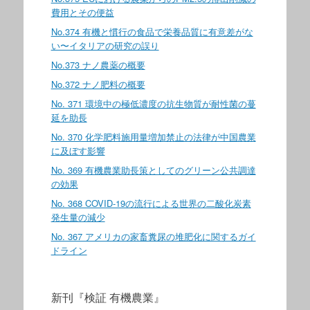
費用とその便益
No.374 有機と慣行の食品で栄養品質に有意差がな
い〜イタリアの研究の誤り
No.373 ナノ農薬の概要
No.372 ナノ肥料の概要
No. 371 環境中の極低濃度の抗生物質が耐性菌の蔓
延を助長
No. 370 化学肥料施用量増加禁止の法律が中国農業
に及ぼす影響
No. 369 有機農業助長策としてのグリーン公共調達
の効果
No. 368 COVID-19の流行による世界の二酸化炭素
発生量の減少
No. 367 アメリカの家畜糞尿の堆肥化に関するガイ
ドライン
新刊『検証 有機農業』