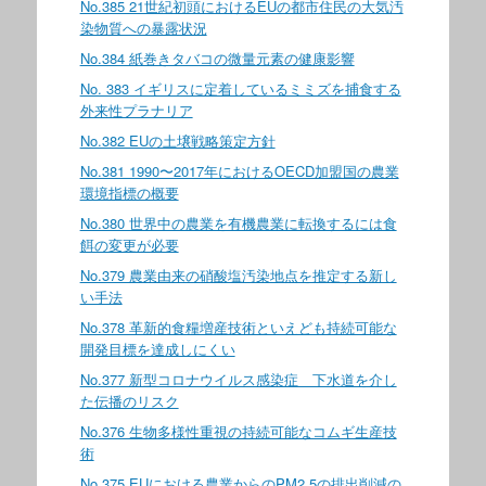
No.385 21世紀初頭におけるEUの都市住民の大気汚
染物質への暴露状況
No.384 紙巻きタバコの微量元素の健康影響
No. 383 イギリスに定着しているミミズを捕食する
外来性プラナリア
No.382 EUの土壌戦略策定方針
No.381 1990〜2017年におけるOECD加盟国の農業
環境指標の概要
No.380 世界中の農業を有機農業に転換するには食
餌の変更が必要
No.379 農業由来の硝酸塩汚染地点を推定する新し
い手法
No.378 革新的食糧増産技術といえども持続可能な
開発目標を達成しにくい
No.377 新型コロナウイルス感染症 下水道を介し
た伝播のリスク
No.376 生物多様性重視の持続可能なコムギ生産技
術
No.375 EUにおける農業からのPM2.5の排出削減の