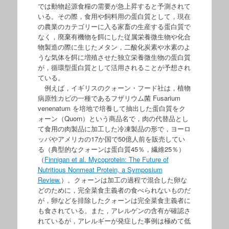
では動物起源食糧の需要が急上昇すると予測されて
いる。その際，食用や飼料用の蛋白質として，現在
の農業のカテゴリーに入る家畜の生産する蛋白質で
なく，廃棄有機物を餌にした従属栄養微生物や化合
物製造の際に生じたメタン，二酸化炭素や水素のよ
うな気体を餌に増殖させた独立栄養微生物の蛋白質
が，循環型蛋白質として活用されることが予想され
ている。
例えば，イギリスのクォーン・フード社は，植物
病原性カビの一種であるフザリウム菌 Fusarium
venenatum を培地で培養して抽出した蛋白質をク
ォーン（Quorn）という商品名で，肉の代替品とし
て食用の肉製品に加工した冷凍製品の形で，ヨーロ
ッパやアメリカの17か国で50億人前を販売してい
る（典型的なクォーンは蛋白質45％，繊維25％）
（
Finnigan et al. Mycoprotein: The Future of
Nutritious Nonmeat Protein, a Symposium
Review.
）。クォーンは加工の過程で混合した卵な
どのために，完全菜食主義者の食べられないものだ
が，卵などを排除したクォーンは完全菜食主義者に
も食されている。また，アレルゲンの含有が確認さ
れているが，アレルギーが発症した事例は極めて低