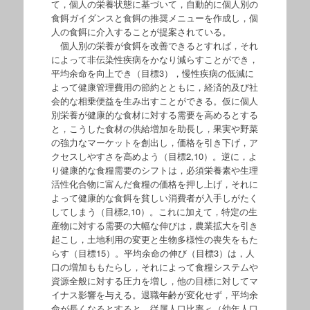
て，個人の栄養状態に基づいて，自動的に個人別の
食餌ガイダンスと食餌の推奨メニューを作成し，個
人の食餌に介入することが提案されている。
個人別の栄養が食餌を改善できるとすれば，それ
によって非伝染性疾病をかなり減らすことができ，
平均余命を向上でき（目標3），慢性疾病の低減に
よって健康管理費用の節約とともに，経済的及び社
会的な相乗便益を生み出すことができる。仮に個人
別栄養が健康的な食材に対する需要を高めるとする
と，こうした食材の供給増加を助長し，果実や野菜
の強力なマーケットを創出し，価格を引き下げ，ア
クセスしやすさを高めよう（目標2,10）。逆に，よ
り健康的な食糧需要のシフトは，必須栄養素や生理
活性化合物に富んだ食糧の価格を押し上げ，それに
よって健康的な食餌を貧しい消費者が入手しがたく
してしまう（目標2,10）。これに加えて，特定の生
産物に対する需要の大幅な伸びは，農業拡大を引き
起こし，土地利用の変更と生物多様性の喪失をもた
らす（目標15）。平均余命の伸び（目標3）は，人
口の増加ももたらし，それによって食糧システムや
資源全般に対する圧力を増し，他の目標に対してマ
イナス影響を与える。退職年齢が変化せず，平均余
命が長くなるとすると，従属人口比率＜（幼年人口