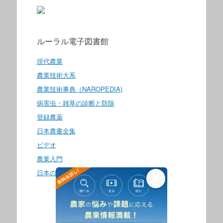
ルーラル電子図書館
現代農業
農業技術大系
農業技術事典（NAROPEDIA)
病害虫・雑草の診断と防除
登録農薬
日本農書全集
ビデオ
農業入門
日本の食生活全集
×