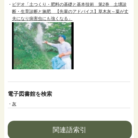
ビデオ「土つくり・肥料の基礎と基本技術 第2巻 土壌診
断・生育診断と施肥 【先輩のアドバイス】草木灰～葉が丈
夫になり病害虫にも強くなる」
電子図書館を検索
灰
関連語索引