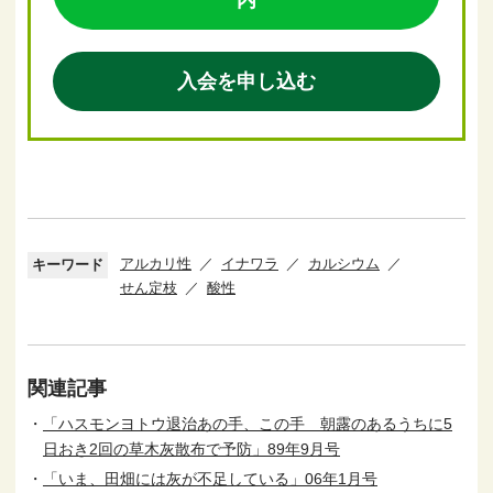
入会を申し込む
アルカリ性
イナワラ
カルシウム
キーワード
せん定枝
酸性
関連記事
「ハスモンヨトウ退治あの手、この手 朝露のあるうちに5
日おき2回の草木灰散布で予防」89年9月号
「いま、田畑には灰が不足している」06年1月号