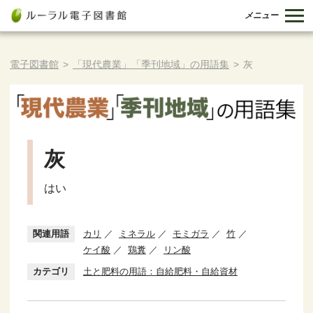
メニュー
電子図書館
>
「現代農業」「季刊地域」の用語集
>
灰
灰
はい
関連用語
カリ
ミネラル
モミガラ
竹
ケイ酸
鶏糞
リン酸
カテゴリ
土と肥料の用語：自給肥料・自給資材