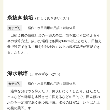
条抜き栽培
（じょうぬきさいばい）
稲作・水田活用の用語：栽培体系
カテゴリ
田植え機の苗載せ台の一部の条に、苗を載せずに植えるイ
ネの栽培方法。抜いた場所は条間が60cm以上となり、田植え
機で設定できる「植え付け株数」以上の疎植栽培が実現でき
る。たとえ…
深水栽培
（ふかみずさいばい）
稲作・水田活用の用語：栽培体系
カテゴリ
過剰な分けつを抑えたり、倒伏しにくくしたり、はたまた
ヒエなどの雑草を水没させて抑えるなどの目的で、田んぼの
水位を一定期間深く保つ栽培法。水位の目安は、いちばん上
の葉の葉耳。す…