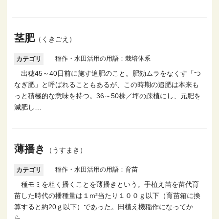
茎肥
（くきごえ）
稲作・水田活用の用語：栽培体系
カテゴリ
出穂45～40日前に施す追肥のこと。肥効ムラをなくす「つ
なぎ肥」と呼ばれることもあるが、この時期の追肥は本来も
っと積極的な意味を持つ。36～50株／坪の疎植にし、元肥を
減肥し…
薄播き
（うすまき）
稲作・水田活用の用語：育苗
カテゴリ
種モミを粗く播くことを薄播きという。手植え苗を苗代育
苗した時代の播種量は１m²当たり１００ｇ以下（育苗箱に換
算すると約20ｇ以下）であった。田植え機稲作になってか
ら…