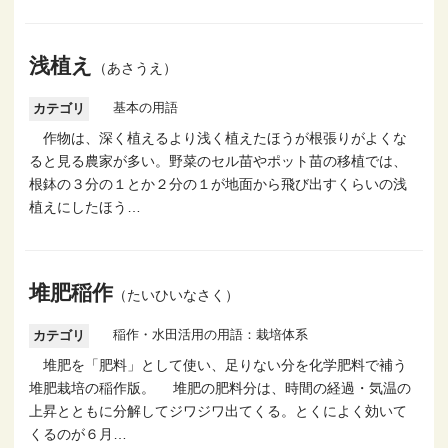
浅植え
（あさうえ）
基本の用語
カテゴリ
作物は、深く植えるより浅く植えたほうが根張りがよくな
ると見る農家が多い。野菜のセル苗やポット苗の移植では、
根鉢の３分の１とか２分の１が地面から飛び出すくらいの浅
植えにしたほう…
堆肥稲作
（たいひいなさく）
稲作・水田活用の用語：栽培体系
カテゴリ
堆肥を「肥料」として使い、足りない分を化学肥料で補う
堆肥栽培の稲作版。 堆肥の肥料分は、時間の経過・気温の
上昇とともに分解してジワジワ出てくる。とくによく効いて
くるのが６月…