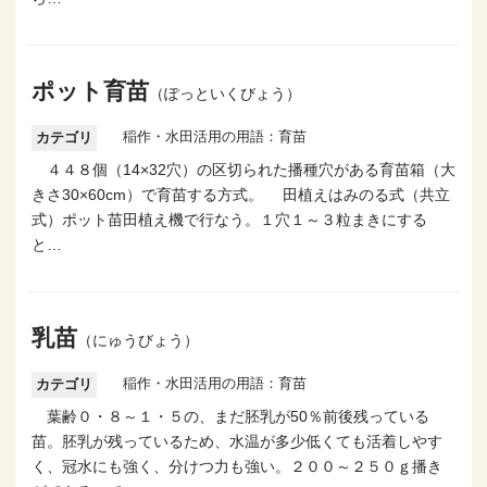
ポット育苗
（ぽっといくびょう）
稲作・水田活用の用語：育苗
カテゴリ
４４８個（14×32穴）の区切られた播種穴がある育苗箱（大
きさ30×60cm）で育苗する方式。 田植えはみのる式（共立
式）ポット苗田植え機で行なう。１穴１～３粒まきにする
と…
乳苗
（にゅうびょう）
稲作・水田活用の用語：育苗
カテゴリ
葉齢０・８～１・５の、まだ胚乳が50％前後残っている
苗。胚乳が残っているため、水温が多少低くても活着しやす
く、冠水にも強く、分けつ力も強い。２００～２５０ｇ播き