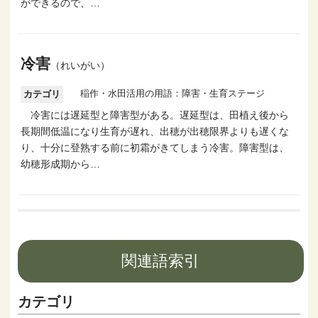
ができるので、…
冷害
（れいがい）
稲作・水田活用の用語：障害・生育ステージ
カテゴリ
冷害には遅延型と障害型がある。遅延型は、田植え後から
長期間低温になり生育が遅れ、出穂が出穂限界よりも遅くな
り、十分に登熟する前に初霜がきてしまう冷害。障害型は、
幼穂形成期から…
関連語索引
カテゴリ