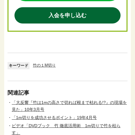
入会を申し込む
竹の１M切り
キーワード
関連記事
「大反響『竹は1mの高さで切れば根まで枯れる!?』の現場を
見た」10年3月号
「1m切りを成功させるポイント」19年4月号
ビデオ「DVDブック 竹 徹底活用術 1m切りで竹を枯ら
す」