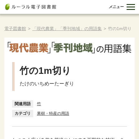
メニュー
電子図書館
>
「現代農業」「季刊地域」の用語集
>
竹の1m切り
竹の1m切り
たけのいちめーたーぎり
関連用語
竹
カテゴリ
果樹・特産の用語