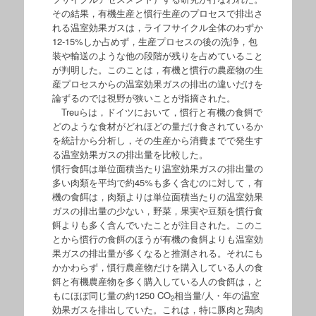
その結果，有機生産と慣行生産のプロセスで排出さ
れる温室効果ガスは，ライフサイクル全体のわずか
12-15%しか占めず，生産プロセスの後の洗浄，包
装や輸送のような他の段階が残りを占めていること
が判明した。このことは，有機と慣行の農産物の生
産プロセスからの温室効果ガスの排出の違いだけを
論ずるのでは視野が狭いことが指摘された。
Treuらは，ドイツにおいて，慣行と有機の食餌で
どのような食材がどれほどの量だけ食されているか
を統計から分析し，その生産から消費までで発生す
る温室効果ガスの排出量を比較した。
慣行食餌は単位面積当たり温室効果ガスの排出量の
多い肉類を平均で約45%も多く含むのに対して，有
機の食餌は，肉類よりは単位面積当たりの温室効果
ガスの排出量の少ない，野菜，果実や豆類を慣行食
餌よりも多く含んでいたことが注目された。このこ
とから慣行の食餌のほうが有機の食餌よりも温室効
果ガスの排出量が多くなると推測される。それにも
かかわらず，慣行農産物だけを購入している人の食
餌と有機農産物を多く購入している人の食餌は，と
もにほぼ同じ量の約1250 CO
相当量/人・年の温室
2
効果ガスを排出していた。これは，特に豚肉と鶏肉