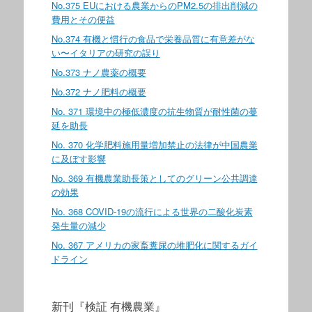
No.375 EUにおける農業からのPM2.5の排出削減の
費用とその便益
No.374 有機と慣行の食品で栄養品質に有意差がな
い〜イタリアの研究の誤り
No.373 ナノ農薬の概要
No.372 ナノ肥料の概要
No. 371 環境中の極低濃度の抗生物質が耐性菌の蔓
延を助長
No. 370 化学肥料施用量増加禁止の法律が中国農業
に及ぼす影響
No. 369 有機農業助長策としてのグリーン公共調達
の効果
No. 368 COVID-19の流行による世界の二酸化炭素
発生量の減少
No. 367 アメリカの家畜糞尿の堆肥化に関するガイ
ドライン
新刊『検証 有機農業』