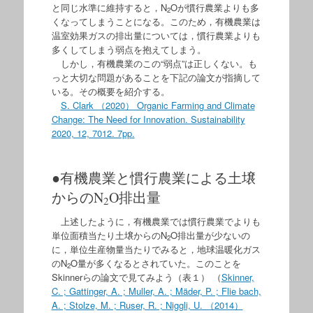
と同じ水準に維持すると，N
Oが慣行農業よりも多
2
くなってしまうことになる。このため，有機農業は
温室効果ガスの排出量については，慣行農業よりも
多くしてしまう弱点を抱えてしまう。
しかし，有機農業のこの“弱点”は正しくない。も
っと大切な問題があることを下記の論文が指摘して
いる。その概要を紹介する。
S. Clark （2020） Organic Farming and Climate
Change: The Need for Innovation. Sustainability
2020, 12, 7012. 7pp.
●有機農業と慣行農業による土壌
からのN
O排出量
2
上述したように，有機農業では慣行農業でよりも
単位面積当たり土壌からのN
O排出量が少ないの
2
に，単位生産物量当たりでみると，地球温暖化ガス
のN
O量が多くなるとされていた。このことを
2
Skinnerらの論文で見てみよう（表１） （
Skinner,
C. ; Gattinger, A. ; Muller, A. ; Mäder, P. ; Flie bach,
A. ; Stolze, M. ; Ruser, R. ; Niggli, U. （2014）