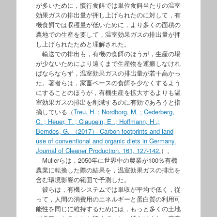
が多いために，慣行食餌では単位食餌当たりの温室
効果ガスの排出量が押し上げられたのに対して，有
機食餌では収穫量が低いために，より多くの面積の
農地での生産を要して，温室効果ガスの排出量が押
し上げられたためと理解された。
輸送での排出も，有機の食餌のほうが，生産の場
が少ないためにより遠くまで生産物を運搬しなけれ
ばならならず，温室効果ガスの排出量が若干高かっ
た。著者らは，家畜ベースの食餌を少なくするよう
にすることのほうが，有機生産を拡大するよりも温
室効果ガスの排出を削減するのに有効であろうと指
摘している（
Treu, H. ; Nordborg, M. ; Cederberg,
C. ; Heuer, T. ; Claupein, E .; Hoffmann, H .;
Berndes, G. （2017） Carbon footprints and land
use of conventional and organic diets in Germany.
Journal of Cleaner Production. 161, 127-142.
）。
Mullerらは，2050年に世界中の農業が100％有機
農業に転換した際の結果を，温室効果ガスの排出を
含む環境影響の範囲で予測した。
彼らは，有機システムでは単収が平均で低く，従
って，人間の消費用のエネルギーと蛋白質の利用可
能性を同じに維持するためには，もっと多くの土地