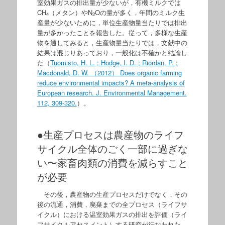
室効果ガスの排出量が少ないが，有機ミルクでは
CH
（メタン）やN
Oの量が多く，年間のミルク生
4
2
産量が少ないために，単位生産物量当たりでは排出
量が多かったことを報告した。従って，多様な生産
物を通してみると，生産物量当たりでは，文献中の
結果は混じりあっており，一般化は不確かと結論し
た（
Tuomisto, H. L. ; Hodge, I. D. ; Riordan, P. ;
Macdonald, D. W. （2012） Does organic farming
reduce environmental impacts? A meta-analysis of
European research. J. Environmental Management.
112, 309-320.
）。
●生産プロセスは農産物のライフ
サイクル全体のごく一部に過ぎな
い〜家畜肉類の消費を減らすこと
が必要
その後，農産物の生産プロセスだけでなく，その
後の流通，消費，廃棄までの全プロセス（ライフサ
イクル）における温室効果ガスの排出を評価（ライ
フサイクルアセスメント）する研究が行なわれた。