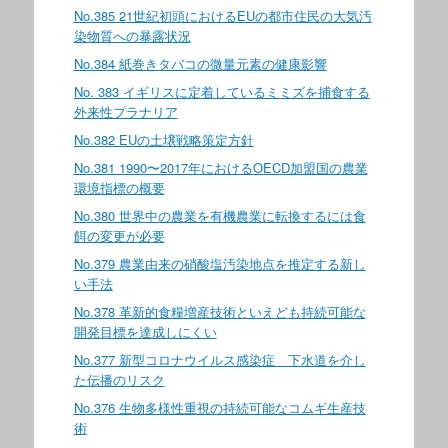
No.385 21世紀初頭におけるEUの都市住民の大気汚
染物質への暴露状況
No.384 紙巻きタバコの微量元素の健康影響
No. 383 イギリスに定着しているミミズを捕食する
外来性プラナリア
No.382 EUの土壌戦略策定方針
No.381 1990〜2017年におけるOECD加盟国の農業
環境指標の概要
No.380 世界中の農業を有機農業に転換するには食
餌の変更が必要
No.379 農業由来の硝酸塩汚染地点を推定する新し
い手法
No.378 革新的食糧増産技術といえども持続可能な
開発目標を達成しにくい
No.377 新型コロナウイルス感染症 下水道を介し
た伝播のリスク
No.376 生物多様性重視の持続可能なコムギ生産技
術