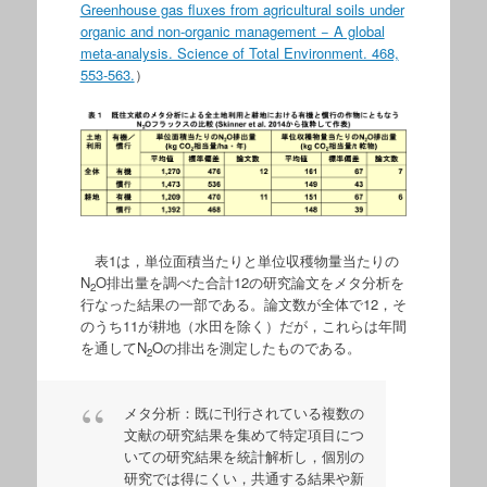
Greenhouse gas fluxes from agricultural soils under
organic and non-organic management − A global
meta-analysis. Science of Total Environment. 468,
553-563.
）
表1は，単位面積当たりと単位収穫物量当たりの
N
O排出量を調べた合計12の研究論文をメタ分析を
2
行なった結果の一部である。論文数が全体で12，そ
のうち11が耕地（水田を除く）だが，これらは年間
を通してN
Oの排出を測定したものである。
2
メタ分析：既に刊行されている複数の
文献の研究結果を集めて特定項目につ
いての研究結果を統計解析し，個別の
研究では得にくい，共通する結果や新