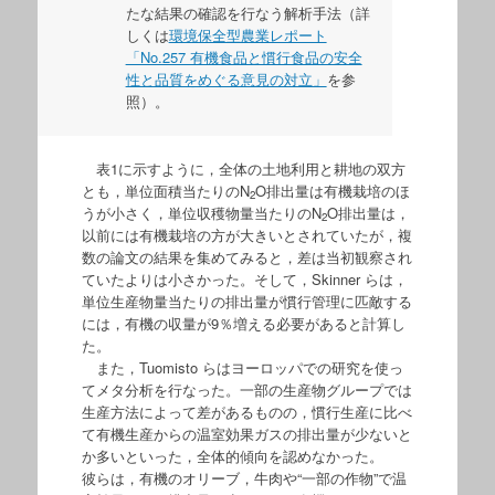
たな結果の確認を行なう解析手法（詳
しくは
環境保全型農業レポート
「No.257 有機食品と慣行食品の安全
性と品質をめぐる意見の対立」
を参
照）。
表1に示すように，全体の土地利用と耕地の双方
とも，単位面積当たりのN
O排出量は有機栽培のほ
2
うが小さく，単位収穫物量当たりのN
O排出量は，
2
以前には有機栽培の方が大きいとされていたが，複
数の論文の結果を集めてみると，差は当初観察され
ていたよりは小さかった。そして，Skinner らは，
単位生産物量当たりの排出量が慣行管理に匹敵する
には，有機の収量が9％増える必要があると計算し
た。
また，Tuomisto らはヨーロッパでの研究を使っ
てメタ分析を行なった。一部の生産物グループでは
生産方法によって差があるものの，慣行生産に比べ
て有機生産からの温室効果ガスの排出量が少ないと
か多いといった，全体的傾向を認めなかった。
彼らは，有機のオリーブ，牛肉や“一部の作物”で温