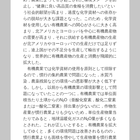
止し，“健康に良い高品質の食糧を消費したい”とい
う社会的願望が高まり，過度な化学資材への依存か
らの脱却が大きな課題となった。このため，化学資
材を使用しない有機農業への関心がさらに大きく高
まり，北アメリカとヨーロッパを中心に有機農産物
の需要が高まり，それに供給する有機農産物の生産
が北アメリカやヨーロッパでの生産だけでは足りず
に，途上国がその不足分を生産して輸出するように
なり，世界的に有機農産物の生産と消費が飛躍的に
拡大した。
有機農業では化学資材の使用を原則として排除す
るので，慣行の集約農業で問題になった，水質汚
染，農薬残留などの環境への悪影響が大きく低下す
る。しかし，以前から有機農業の環境影響として問
題になっていたことの一つに，有機農業では単位面
積当たり土壌からのN
O（亜酸化窒素，酸化二窒素
2
または一酸化二窒素）排出量が少ないのに，作物生
産量が慣行農業よりも少ないため，単位生産物量当
たりでみると，地球温暖化ガスのN
O量が多くなる
2
とされた。これが正しいとすると，有機農業を拡大
してゆくと，多くの環境問題は改善されるものの，
慣行農業よりも面積を増やして生産物量を慣行農業