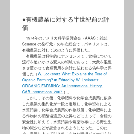
●有機農業に対する半世紀前の評
価
1974年のアメリカ科学振興協会（AAAS：雑誌
Science の発行元）の年次総会で，パネリストは、
有機農業に対して次のように評価した。
有機農業は科学的にナンセンスで，食糧について
流行を追いかける変人の領域であって，大衆を混乱
させ驚かせて食糧費用を余計に払わせる偽科学と評
価した（
W. Lockeretz What Explains the Rise of
Organic Farming? in Edited by W. Lockeretz.
ORGANIC FARMING: An International History.
CAB International 2007.
）。
しかし，その後，化学肥料や化学合成農薬に依存
した農業の集約化が一段と進展し，化学資材による
水質汚染，化学合成農薬の作物残留，化学肥料によ
る作物体の硝酸塩濃度の上昇などによって，食糧の
安全性に加えて，水質汚染や農薬散布による野生生
物の減少などが懸念されるようになった。このた
め，農業によって引き起こされた環境ダメージを防