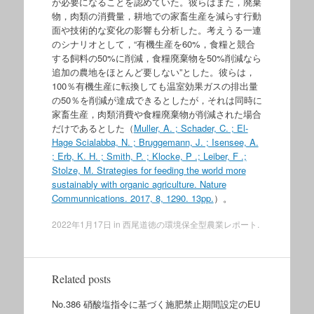
が必要になることを認めていた。彼らはまた，廃棄
物，肉類の消費量，耕地での家畜生産を減らす行動
面や技術的な変化の影響も分析した。考えうる一連
のシナリオとして，“有機生産を60%，食糧と競合
する飼料の50%に削減，食糧廃棄物を50%削減なら
追加の農地をほとんど要しない”とした。彼らは，
100％有機生産に転換しても温室効果ガスの排出量
の50％を削減が達成できるとしたが，それは同時に
家畜生産，肉類消費や食糧廃棄物が削減された場合
だけであるとした（
Muller, A. ; Schader, C. ; El-
Hage Scialabba, N. ; Bruggemann, J. ; Isensee, A.
; Erb, K. H. ; Smith, P. ; Klocke, P .; Leiber, F .;
Stolze, M. Strategies for feeding the world more
sustainably with organic agriculture. Nature
Communnications. 2017, 8, 1290. 13pp.
）。
2022年1月17日
in
西尾道徳の環境保全型農業レポート
.
Related posts
No.386 硝酸塩指令に基づく施肥禁止期間設定のEU