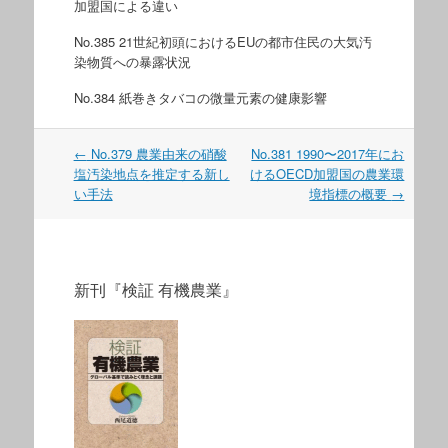
加盟国による違い
No.385 21世紀初頭におけるEUの都市住民の大気汚
染物質への暴露状況
No.384 紙巻きタバコの微量元素の健康影響
←
No.379 農業由来の硝酸
No.381 1990〜2017年にお
Post navigation
塩汚染地点を推定する新し
けるOECD加盟国の農業環
い手法
境指標の概要
→
新刊『検証 有機農業』