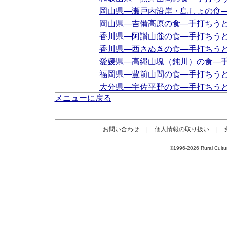
岡山県―瀬戸内沿岸・島しょの食
岡山県―吉備高原の食―手打ちう
香川県―阿讃山麓の食―手打ちう
香川県―西さぬきの食―手打ちう
愛媛県―高縄山塊（鈍川）の食―
福岡県―豊前山間の食―手打ちう
大分県―宇佐平野の食―手打ちう
メニューに戻る
お問い合わせ
|
個人情報の取り扱い
|
©1996-2026 Rural Cultur