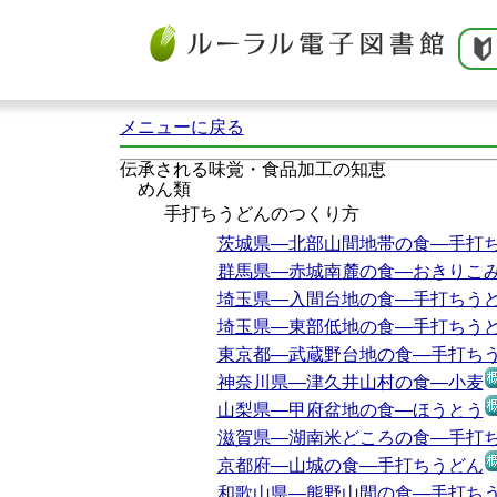
メニューに戻る
伝承される味覚・食品加工の知恵
めん類
手打ちうどんのつくり方
茨城県―北部山間地帯の食―手打
群馬県―赤城南麓の食―おきりこ
埼玉県―入間台地の食―手打ちう
埼玉県―東部低地の食―手打ちう
東京都―武蔵野台地の食―手打ち
神奈川県―津久井山村の食―小麦
山梨県―甲府盆地の食―ほうとう
滋賀県―湖南米どころの食―手打
京都府―山城の食―手打ちうどん
和歌山県―熊野山間の食―手打ち