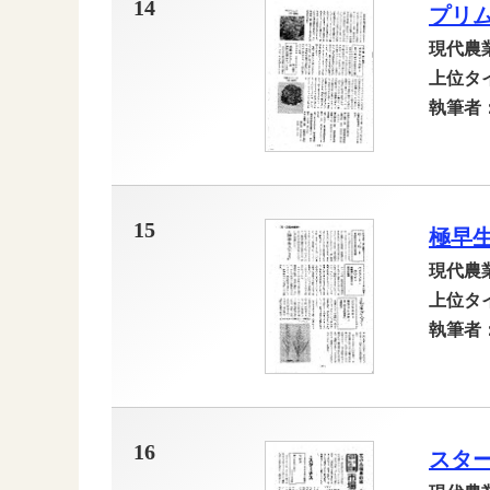
14
プリ
現代農
上位タ
執筆者
15
極早
現代農
上位タ
執筆者
16
スター