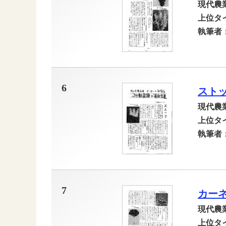
現代農
上位タ
執筆者
6
スト
現代農
上位タ
執筆者
7
カー
現代農
上位タ