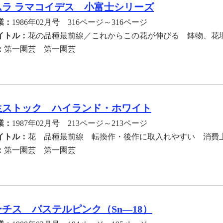
ムラ ラマコイデス 小富士シリーズ
業：
1986年02月号 316ページ～316ページ
イトル：
花の品種最前線／これからこの花が伸びる 鉢物、花
：
第一園芸 第一園芸
生ストック ハイランド・ホワイト
業：
1987年02月号 213ページ～213ページ
イトル：
花 品種最前線 転換作・後作に取入れやすい 消費
：
第一園芸 第一園芸
チス パステルピンク（Sn―18）