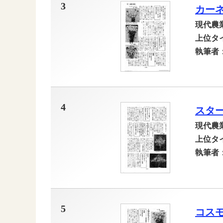
3
カー
現代農
上位タ
執筆者
4
スタ
現代農
上位タ
執筆者
5
コス