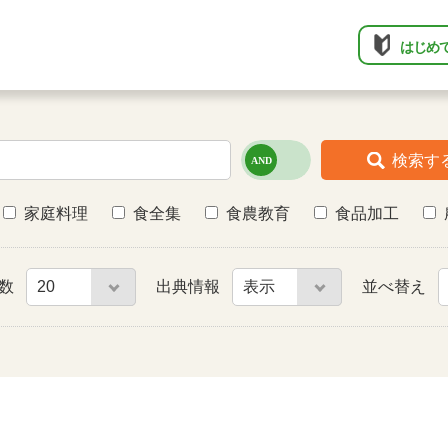
はじめ
検索す
家庭料理
食全集
食農教育
食品加工
件数
出典情報
並べ替え