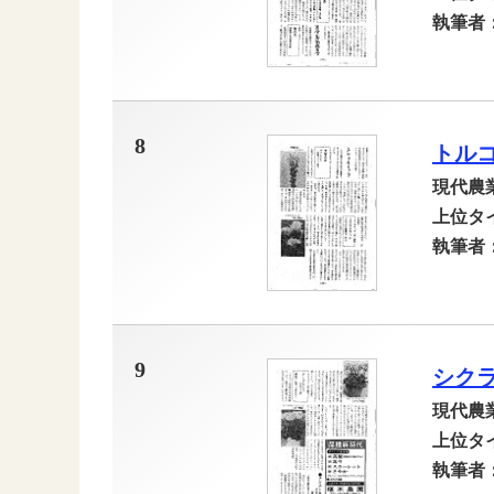
執筆者
8
トル
現代農
上位タ
執筆者
9
シク
現代農
上位タ
執筆者