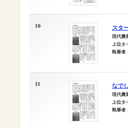
10
スタ
現代農
上位タ
執筆者
11
なで
現代農
上位タ
執筆者