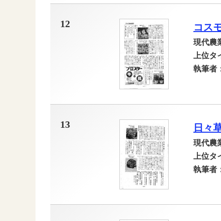
12
コス
現代農
上位タ
執筆者
13
日々
現代農
上位タ
執筆者