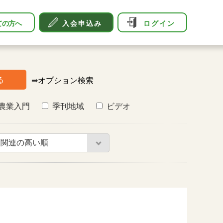
ての方へ
入会申込み
ログイン
る
➡
オプション検索
農業入門
季刊地域
ビデオ