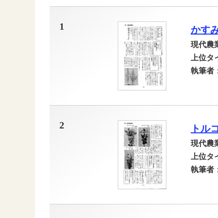
1
かすみ
現代農
上位タ
執筆者
2
トル
現代農
上位タ
執筆者