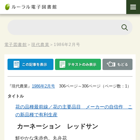
電子図書館
＞
現代農業
＞
1986年2月号
『現代農業』
1986年2月号
306ページ～306ページ（ページ数：1）
タイトル
花の品種最前線／花の主要品目 メーカーの自信作 こ
の新品種で有利生産
カーネーション レッドサン
鮮やかな朱赤色、丸弁花