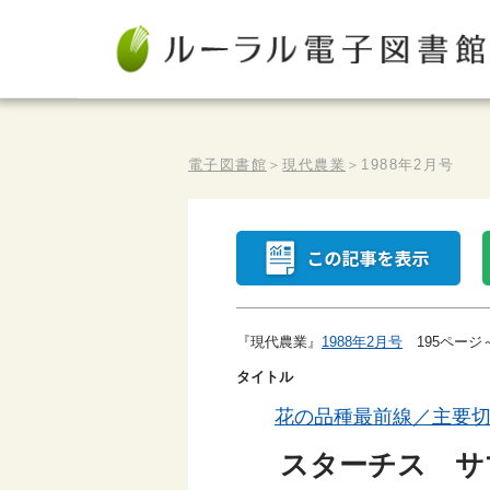
電子図書館
＞
現代農業
＞
1988年2月号
『現代農業』
1988年2月号
195ページ
タイトル
花の品種最前線／主要
スターチス サ