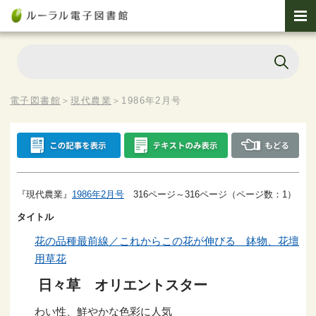
電子図書館
＞
現代農業
＞
1986年2月号
『現代農業』
1986年2月号
316ページ～316ページ（ページ数：1）
タイトル
花の品種最前線／これからこの花が伸びる 鉢物、花壇
用草花
日々草 オリエントスター
わい性、鮮やかな色彩に人気