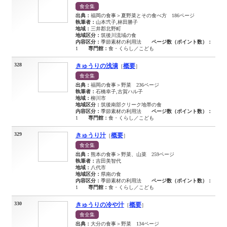
食全集
出典：
福岡の食事＞夏野菜とその食べ方 186ページ
執筆者：
山本弐子,林田勝子
地域：
三井郡北野町
地域区分：
筑後川流域の食
内容区分：
季節素材の利用法
ページ数（ポイント数）：
1
専門館：
食・くらし／こども
328
きゅうりの浅漬
概要
［
］
食全集
出典：
福岡の食事＞野菜 236ページ
執筆者：
石橋幸子,古賀ハル子
地域：
柳川市
地域区分：
筑後南部クリーク地帯の食
内容区分：
季節素材の利用法
ページ数（ポイント数）：
1
専門館：
食・くらし／こども
329
きゅうり汁
概要
［
］
食全集
出典：
熊本の食事＞野菜、山菜 259ページ
執筆者：
吉田美智代
地域：
八代市
地域区分：
県南の食
内容区分：
季節素材の利用法
ページ数（ポイント数）：
1
専門館：
食・くらし／こども
330
きゅうりの冷や汁
概要
［
］
食全集
出典：
大分の食事＞野菜 134ページ