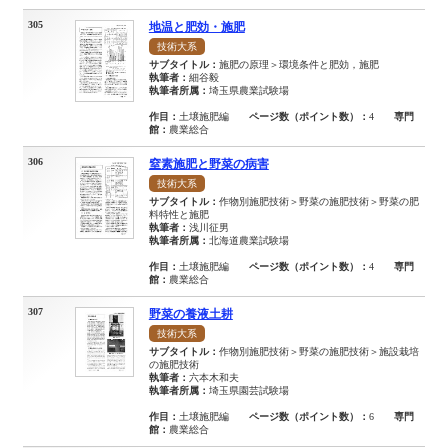
305
地温と肥効・施肥
技術大系
サブタイトル：
施肥の原理＞環境条件と肥効，施肥
執筆者：
細谷毅
執筆者所属：
埼玉県農業試験場
作目：
土壌施肥編
ページ数（ポイント数）：
4
専門
館：
農業総合
306
窒素施肥と野菜の病害
技術大系
サブタイトル：
作物別施肥技術＞野菜の施肥技術＞野菜の肥
料特性と施肥
執筆者：
浅川征男
執筆者所属：
北海道農業試験場
作目：
土壌施肥編
ページ数（ポイント数）：
4
専門
館：
農業総合
307
野菜の養液土耕
技術大系
サブタイトル：
作物別施肥技術＞野菜の施肥技術＞施設栽培
の施肥技術
執筆者：
六本木和夫
執筆者所属：
埼玉県園芸試験場
作目：
土壌施肥編
ページ数（ポイント数）：
6
専門
館：
農業総合