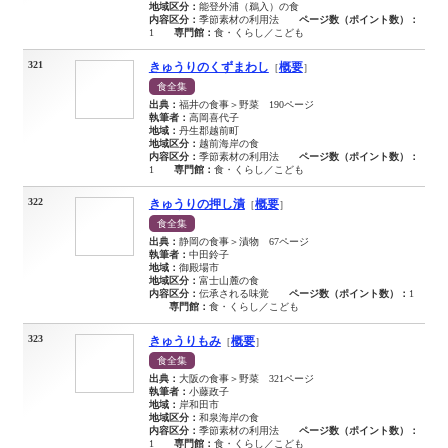
地域区分：
能登外浦（鵜入）の食
内容区分：
季節素材の利用法
ページ数（ポイント数）：
1
専門館：
食・くらし／こども
321
きゅうりのくずまわし
概要
［
］
食全集
出典：
福井の食事＞野菜 190ページ
執筆者：
高岡喜代子
地域：
丹生郡越前町
地域区分：
越前海岸の食
内容区分：
季節素材の利用法
ページ数（ポイント数）：
1
専門館：
食・くらし／こども
322
きゅうりの押し漬
概要
［
］
食全集
出典：
静岡の食事＞漬物 67ページ
執筆者：
中田鈴子
地域：
御殿場市
地域区分：
富士山麓の食
内容区分：
伝承される味覚
ページ数（ポイント数）：
1
専門館：
食・くらし／こども
323
きゅうりもみ
概要
［
］
食全集
出典：
大阪の食事＞野菜 321ページ
執筆者：
小藤政子
地域：
岸和田市
地域区分：
和泉海岸の食
内容区分：
季節素材の利用法
ページ数（ポイント数）：
1
専門館：
食・くらし／こども