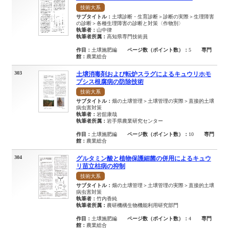
技術大系
サブタイトル：
土壌診断・生育診断＞診断の実際＞生理障害
の診断＞各種生理障害の診断と対策〈作物別〉
執筆者：
山中律
執筆者所属：
高知県専門技術員
作目：
土壌施肥編
ページ数（ポイント数）：
5
専門
館：
農業総合
303
土壌消毒剤および転炉スラグによるキュウリホモ
プシス根腐病の防除技術
技術大系
サブタイトル：
畑の土壌管理＞土壌管理の実際＞直接的土壌
病虫害対策
執筆者：
岩舘康哉
執筆者所属：
岩手県農業研究センター
作目：
土壌施肥編
ページ数（ポイント数）：
10
専門
館：
農業総合
304
グルタミン酸と植物保護細菌の併用によるキュウ
リ苗立枯病の抑制
技術大系
サブタイトル：
畑の土壌管理＞土壌管理の実際＞直接的土壌
病虫害対策
執筆者：
竹内香純
執筆者所属：
農研機構生物機能利用研究部門
作目：
土壌施肥編
ページ数（ポイント数）：
4
専門
館：
農業総合