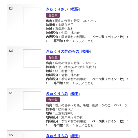
324
きゅうりざい
概要
［
］
食全集
出典：
岡山の食事＞野菜 287ページ
執筆者：
太郎良裕子
地域：
真庭郡中和村
地域区分：
中国山地の食
内容区分：
季節素材の利用法
ページ数（ポイント数）：
1
専門館：
食・くらし／こども
325
きゅうりの酢のもの
概要
［
］
食全集
出典：
広島の食事＞野菜 216ページ
執筆者：
平川林木(協力=鮎川美代子)
地域：
双三郡君田村
地域区分：
備北山地の食
内容区分：
季節素材の利用法
ページ数（ポイント数）：
1
専門館：
食・くらし／こども
326
きゅうりもみ
概要
［
］
食全集
出典：
香川の食事＞野菜、果物、山菜、きのこ 293ページ
執筆者：
松田喜代子
地域：
三豊郡詫間町
地域区分：
瀬戸内沿岸の食
内容区分：
季節素材の利用法
ページ数（ポイント数）：
1
専門館：
食・くらし／こども
327
きゅうりもみ
概要
［
］