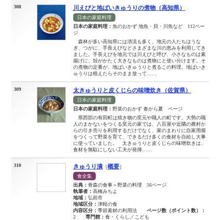
308
川えびと地ばいきゅうりの煮物（高知県）
日本の家庭料理
日本の家庭料理：
魚のおかず 地魚・貝・川魚など 112ペー
ジ
森林が多い高知県には清流も多く、地元の人たちはうな
ぎ、つがに、手長えびなどさまざまな川の恵みを利用してき
ました。手長えびを地元では川えびと呼び、小さなものは素
揚げに、殻がかたく大きなものは煮物にと使い分けます。そ
の煮物の定番が、地ばいきゅうりと煮るこの料理。地ばいき
ゅうりは植えたらそのまま放って……
309
太きゅうりと皮くじらの味噌炊き（佐賀県）
日本の家庭料理
日本の家庭料理：
野菜のおかず 春から夏 ページ
県西部の有田町は焼き物の窯元や職人の町です。大勢の職
人のまかないをつくる窯元の家では、八百屋や近隣の農村か
らの引き売りを利用するだけでなく、家のまわりに自家用畑
をつくって野菜を育て、できるだけ多くの食材を自給し大事
に使っていました。 太きゅうりと皮くじらの味噌炊きは、
食材を無駄にしない工夫が発揮……
310
きゅうり漬
概要
［
］
食全集
出典：
青森の食事＞野菜の料理 56ページ
執筆者：
高橋みちよ
地域：
弘前市
地域区分：
津軽の食
内容区分：
季節素材の利用法
ページ数（ポイント数）：
2
専門館：
食・くらし／こども