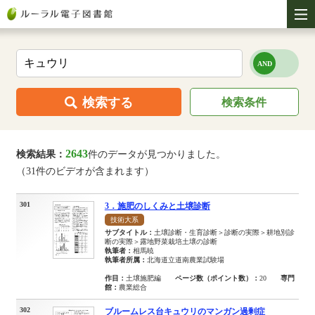
検索する
検索条件
2643
検索結果：
件のデータが見つかりました。
（31件のビデオが含まれます）
301
3．施肥のしくみと土壌診断
技術大系
サブタイトル：
土壌診断・生育診断＞診断の実際＞耕地別診
断の実際＞露地野菜栽培土壌の診断
執筆者：
相馬暁
執筆者所属：
北海道立道南農業試験場
作目：
土壌施肥編
ページ数（ポイント数）：
20
専門
館：
農業総合
302
ブルームレス台キュウリのマンガン過剰症