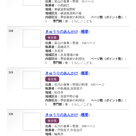
出典：
富山の食事＞野菜 51ページ
執筆者：
小西絹江
地域：
東砺波郡福野町
地域区分：
砺波散居村の食
内容区分：
季節素材の利用法
ページ数（ポイント数）：
1
専門館：
食・くらし／こども
318
きゅうりのあんかけ
概要
［
］
食全集
出典：
富山の食事＞野菜 156ページ
執筆者：
高橋武子
地域：
氷見市
地域区分：
氷見灘浦の食
内容区分：
季節素材の利用法
ページ数（ポイント数）：
1
専門館：
食・くらし／こども
319
きゅうりのあんかけ
概要
［
］
食全集
出典：
石川の食事＞野菜の料理 105ページ
執筆者：
中島康雄,吉田恵子
地域：
松任市
地域区分：
加賀平野の食
内容区分：
季節素材の利用法
ページ数（ポイント数）：
1
専門館：
食・くらし／こども
320
きゅうりのあんかけ
概要
［
］
食全集
出典：
石川の食事＞野菜 299ページ
執筆者：
守田良子,中谷治子
地域：
輪島市