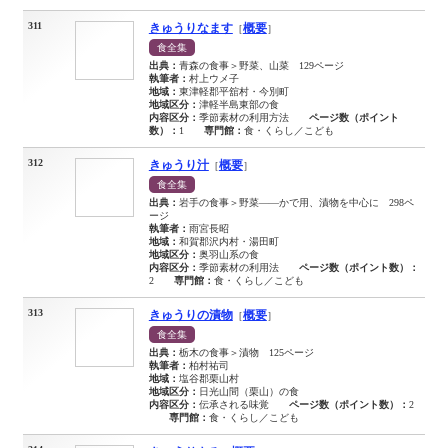
311
きゅうりなます
概要
［
］
食全集
出典：
青森の食事＞野菜、山菜 129ページ
執筆者：
村上ウメ子
地域：
東津軽郡平舘村・今別町
地域区分：
津軽半島東部の食
内容区分：
季節素材の利用方法
ページ数（ポイント
数）：
1
専門館：
食・くらし／こども
312
きゅうり汁
概要
［
］
食全集
出典：
岩手の食事＞野菜――かで用、漬物を中心に 298ペ
ージ
執筆者：
雨宮長昭
地域：
和賀郡沢内村・湯田町
地域区分：
奥羽山系の食
内容区分：
季節素材の利用法
ページ数（ポイント数）：
2
専門館：
食・くらし／こども
313
きゅうりの漬物
概要
［
］
食全集
出典：
栃木の食事＞漬物 125ページ
執筆者：
柏村祐司
地域：
塩谷郡栗山村
地域区分：
日光山間（栗山）の食
内容区分：
伝承される味覚
ページ数（ポイント数）：
2
専門館：
食・くらし／こども