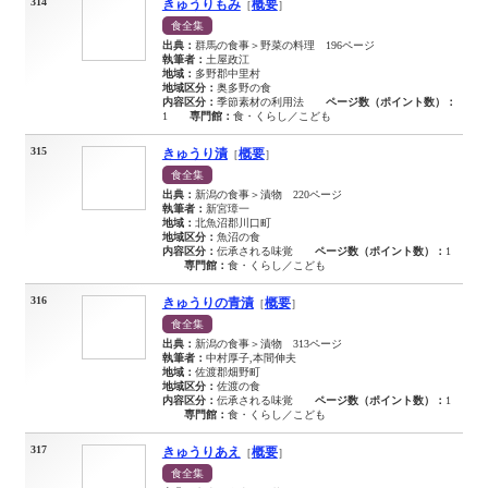
314
きゅうりもみ
概要
［
］
食全集
出典：
群馬の食事＞野菜の料理 196ページ
執筆者：
土屋政江
地域：
多野郡中里村
地域区分：
奥多野の食
内容区分：
季節素材の利用法
ページ数（ポイント数）：
1
専門館：
食・くらし／こども
315
きゅうり漬
概要
［
］
食全集
出典：
新潟の食事＞漬物 220ページ
執筆者：
新宮璋一
地域：
北魚沼郡川口町
地域区分：
魚沼の食
内容区分：
伝承される味覚
ページ数（ポイント数）：
1
専門館：
食・くらし／こども
316
きゅうりの青漬
概要
［
］
食全集
出典：
新潟の食事＞漬物 313ページ
執筆者：
中村厚子,本間伸夫
地域：
佐渡郡畑野町
地域区分：
佐渡の食
内容区分：
伝承される味覚
ページ数（ポイント数）：
1
専門館：
食・くらし／こども
317
きゅうりあえ
概要
［
］
食全集