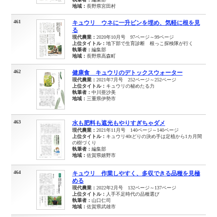
地域：
長野県宮田村
461
キュウリ ウネに一升ビンを埋め、気軽に根を見
る
現代農業：
2020年10月号 97ページ～99ページ
上位タイトル：
地下部で生育診断 根っこ探検隊が行く
執筆者：
編集部
地域：
長野県高森町
462
健康食 キュウリのデトックスウォーター
現代農業：
2021年7月号 252ページ～252ページ
上位タイトル：
キュウリの秘めたる力
執筆者：
中川亜沙美
地域：
三重県伊勢市
463
水も肥料も遮光もやりすぎちゃダメ
現代農業：
2021年11月号 140ページ～140ページ
上位タイトル：
キュウリ40tどりの決め手は定植から1カ月間
の樹づくり
執筆者：
編集部
地域：
佐賀県嬉野市
464
キュウリ 作業しやすく、多収できる品種を見極
める
現代農業：
2022年2月号 132ページ～137ページ
上位タイトル：
人手不足時代の品種選び
執筆者：
山口仁司
地域：
佐賀県武雄市