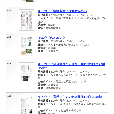
457
キュウリ 情報収集には順番がある
現代農業：
2010年2月号 160ページ～161ページ
上位タイトル：
産地の野菜名人はどうやってタネを買ってい
るか
執筆者：
編集部
地域：
群馬県館林市
458
キュウリのオムレツ
現代農業：
2013年9月号 290ページ～291ページ
連載タイトル：
産地農家の食卓レシピ（105）
執筆者：
加瀬孝子
地域：
千葉県旭市
459
キュウリが成り疲れから回復 10月中旬まで収穫
できた
現代農業：
2020年1月号 36ページ～37ページ
特集タイトル：
畑も人も貧血!? 見えてきた鉄を効かせる方
法
上位タイトル：
野菜には茶葉でタンニン鉄
執筆者：
加藤安雄
地域：
群馬県昭和村
460
キュウリ 育苗いらずのわき芽挿しずらし栽培
現代農業：
2020年4月号 82ページ～83ページ
特集タイトル：
ぶったまげ！ 常識を超える野菜の非常識栽
培
上位タイトル：
ずらし栽培＆長期どり
執筆者：
編集部