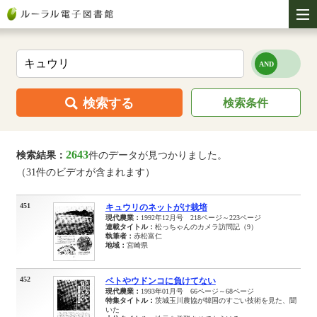
検索する
検索条件
2643
検索結果：
件のデータが見つかりました。
（31件のビデオが含まれます）
451
キュウリのネットがけ栽培
現代農業：
1992年12月号 218ページ～223ページ
連載タイトル：
松っちゃんのカメラ訪問記（9）
執筆者：
赤松富仁
地域：
宮崎県
452
ベトやウドンコに負けてない
現代農業：
1993年01月号 66ページ～68ページ
特集タイトル：
茨城玉川農協が韓国のすごい技術を見た、聞
いた