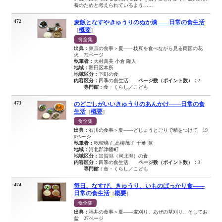
養のためと考えられているよう……
472
麦飯となすやきゅうりのぬか漬――日常の食生活
概要
［
］
食全集
出典：
東京の食事＞夏――枝豆を食べながら見る両国の花
火 72ページ
執筆者：
大村真美 小倉 隆人
地域：
墨田区本所
地域区分：
下町の食
内容区分：
四季の食生活
ページ数（ポイント数）：
2
専門館：
食・くらし／こども
473
のどごしがいいきゅうりのあんかけ――日常の食
生活
概要
［
］
食全集
出典：
石川の食事＞夏――どじょうとごりで精をつけて 19
0ページ
執筆者：
乾瑠璃子,高柳茂子 千葉 寛
地域：
河北郡津幡町
地域区分：
加賀潟（河北潟）の食
内容区分：
四季の食生活
ページ数（ポイント数）：
3
専門館：
食・くらし／こども
474
毎日、なすび、きゅうり、いものばっかり食――
日常の食生活
概要
［
］
食全集
出典：
福井の食事＞夏――麦刈り、あぜの草刈り、そしてお
盆 27ページ