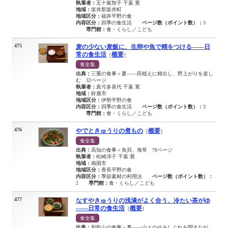
執筆者：
五十嵐智子 千葉 寛
地域：
坂井郡坂井町
地域区分：
福井平野の食
内容区分：
四季の食生活
ページ数（ポイント数）：
3
専門館：
食・くらし／こども
475
麦の少ない麦飯に、生卵や魚で精をつける――日
常の食生活
概要
［
］
食全集
出典：
三重の食事＞夏――田植えに精出し、野上がりを楽し
む 32ページ
執筆者：
真弓多喜代 千葉 寛
地域：
鈴鹿市
地域区分：
伊勢平野の食
内容区分：
四季の食生活
ページ数（ポイント数）：
3
専門館：
食・くらし／こども
476
やでときゅうりの煮もの
概要
［
］
食全集
出典：
高知の食事＞魚貝、海草 76ページ
執筆者：
松崎淳子 千葉 寛
地域：
南国市
地域区分：
香長平野の食
内容区分：
季節素材の利用法
ページ数（ポイント数）：
2
専門館：
食・くらし／こども
477
なすやきゅうりの浅漬がよく合う、冷たい茶がゆ
――日常の食生活
概要
［
］
食全集
出典：
和歌山の食事＞夏――山々のせみしぐれを聞きなが