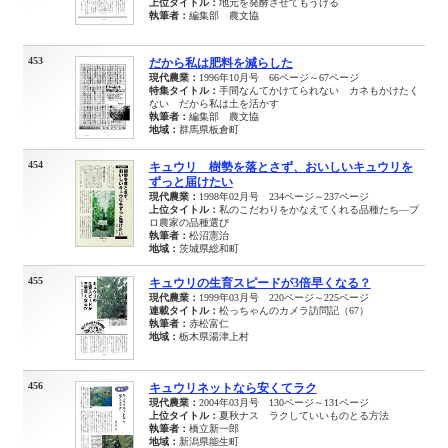
上位タイトル：
地元を発酵させてもうける
執筆者：
編集部 農文協
453
だから私は肥料を減らした
現代農業：
1996年10月号 66ページ～67ページ
特集タイトル：
手間なんてかけてられない カネもかけたく
ない だから私は土を活かす
執筆者：
編集部 農文協
地域：
群馬県板倉町
454
キュウリ 樹勢を落とさず、おいしいキュウリを
ずっと届けたい
現代農業：
1998年02月号 234ページ～237ページ
上位タイトル：
私のこだわりをかなえてくれる品種たち―プ
ロ農家の品種選び
執筆者：
松沼憲治
地域：
茨城県総和町
455
キュウリの生育スピードが3倍早くなる？
現代農業：
1999年03月号 220ページ～225ページ
連載タイトル：
松っちゃんのカメラ訪問記（67）
執筆者：
赤松富仁
地域：
栃木県湯津上村
456
キュウリネットなら安くてラク
現代農業：
2004年03月号 130ページ～131ページ
上位タイトル：
夏秋ナス ラクしていいものとる方法
執筆者：
橋立新一郎
地域：
新潟県能生町