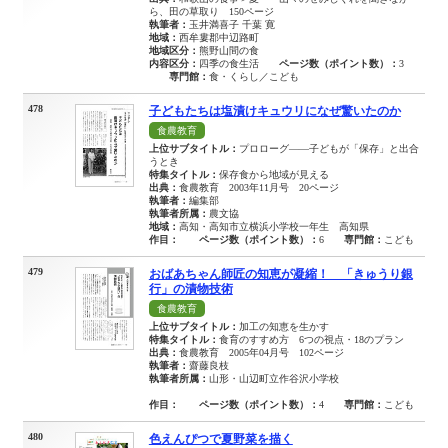
ら、田の草取り 150ページ
執筆者：
玉井満喜子 千葉 寛
地域：
西牟婁郡中辺路町
地域区分：
熊野山間の食
内容区分：
四季の食生活
ページ数（ポイント数）：
3
専門館：
食・くらし／こども
478
子どもたちは塩漬けキュウリになぜ驚いたのか
食農教育
上位サブタイトル：
プロローグ――子どもが「保存」と出合
うとき
特集タイトル：
保存食から地域が見える
出典：
食農教育 2003年11月号 20ページ
執筆者：
編集部
執筆者所属：
農文協
地域：
高知・高知市立横浜小学校一年生 高知県
作目：
ページ数（ポイント数）：
6
専門館：
こども
479
おばあちゃん師匠の知恵が凝縮！ 「きゅうり銀
行」の漬物技術
食農教育
上位サブタイトル：
加工の知恵を生かす
特集タイトル：
食育のすすめ方 6つの視点・18のプラン
出典：
食農教育 2005年04月号 102ページ
執筆者：
齋藤良枝
執筆者所属：
山形・山辺町立作谷沢小学校
作目：
ページ数（ポイント数）：
4
専門館：
こども
480
色えんぴつで夏野菜を描く