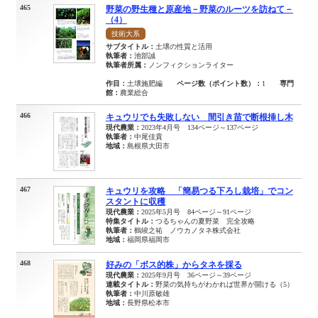
465
野菜の野生種と原産地－野菜のルーツを訪ねて－
（4）
技術大系
サブタイトル：
土壌の性質と活用
執筆者：
池部誠
執筆者所属：
ノンフィクションライター
作目：
土壌施肥編
ページ数（ポイント数）：
1
専門
館：
農業総合
466
キュウリでも失敗しない 間引き苗で断根挿し木
現代農業：
2023年4月号 134ページ～137ページ
執筆者：
中尾佳貴
地域：
島根県大田市
467
キュウリを攻略 「簡易つる下ろし栽培」でコン
スタントに収穫
現代農業：
2025年5月号 84ページ～91ページ
特集タイトル：
つるちゃんの夏野菜 完全攻略
執筆者：
鶴竣之祐 ノウカノタネ株式会社
地域：
福岡県福岡市
468
好みの「ボス的株」からタネを採る
現代農業：
2025年9月号 36ページ～39ページ
連載タイトル：
野菜の気持ちがわかれば世界が開ける（5）
執筆者：
中川原敏雄
地域：
長野県松本市