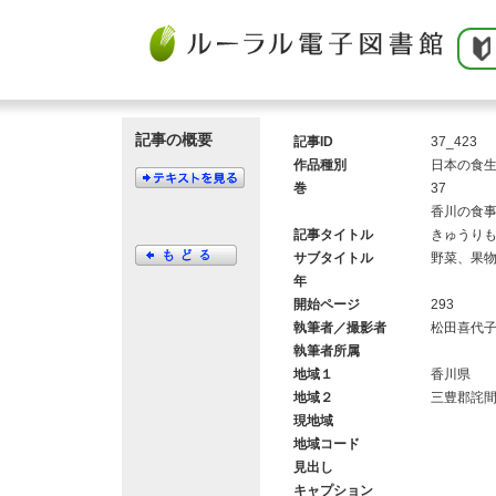
記事の概要
記事ID
37_423
作品種別
日本の食
巻
37
香川の食
記事タイトル
きゅうり
サブタイトル
野菜、果
年
開始ページ
293
執筆者／撮影者
松田喜代
執筆者所属
地域１
香川県
地域２
三豊郡詫
現地域
地域コード
見出し
キャプション