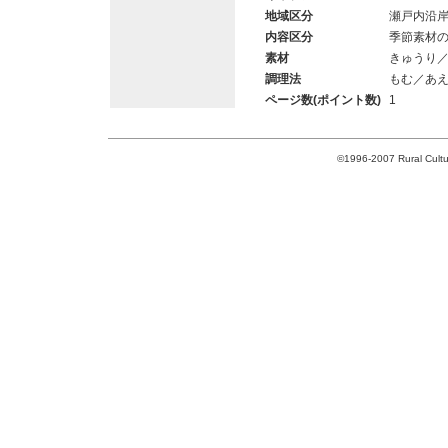
地域区分
瀬戸内沿
内容区分
季節素材
素材
きゅうり
調理法
もむ／あ
ページ数(ポイント数)
1
©1996-2007 Rural Cultur