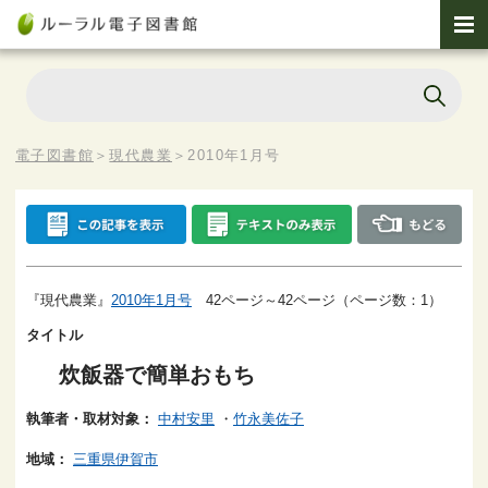
電子図書館
＞
現代農業
＞
2010年1月号
『現代農業』
2010年1月号
42ページ～42ページ（ページ数：1）
タイトル
炊飯器で簡単おもち
執筆者・取材対象：
中村安里
・
竹永美佐子
地域：
三重県伊賀市