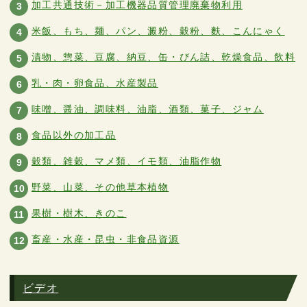
加工共通技術－加工機器品質管理廃棄物利用
3
米飯、もち、麺、パン、澱粉、穀粉、麩、こんにゃく
4
漬物、惣菜、豆腐、納豆、缶・びん詰、乾燥食品、飲料
5
乳・肉・卵食品、水産製品
6
味噌、醤油、調味料、油脂、酒類、菓子、ジャム
7
食品以外の加工品
8
穀類、雑穀、マメ類、イモ類、油脂作物
9
野菜、山菜、その他草本植物
10
果樹・樹木、きのこ
11
畜産・水産・昆虫・非食品資源
12
ビデオ