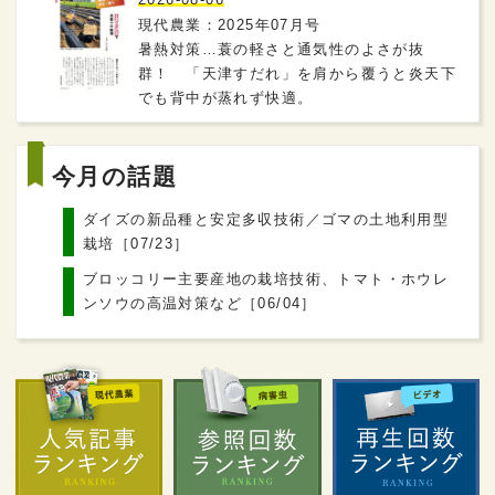
現代農業：2025年07月号
暑熱対策…蓑の軽さと通気性のよさが抜
群！ 「天津すだれ」を肩から覆うと炎天下
でも背中が蒸れず快適。
今月の話題
ダイズの新品種と安定多収技術／ゴマの土地利用型
栽培［07/23］
ブロッコリー主要産地の栽培技術、トマト・ホウレ
ンソウの高温対策など［06/04］