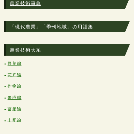
農業技術事典
「現代農業」「季刊地域」の用語集
農業技術大系
野菜編
花卉編
作物編
果樹編
畜産編
土肥編