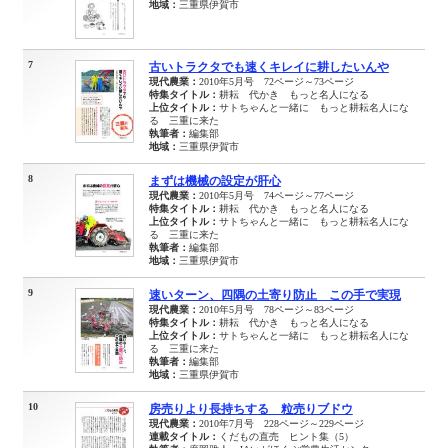
地域：
三重県伊賀市
7
古いトラクタでも速くキレイに耕したいんや
現代農業：
2010年5月号 72ページ～73ページ
特集タイトル：
耕耘 代かき もっと名人になる
上位タイトル：
サトちゃんと一緒に もっと耕耘名人にな
る 三重に来た
執筆者：
編集部
地域：
三重県伊賀市
8
まずは機械の設定が肝心
現代農業：
2010年5月号 74ページ～77ページ
特集タイトル：
耕耘 代かき もっと名人になる
上位タイトル：
サトちゃんと一緒に もっと耕耘名人にな
る 三重に来た
執筆者：
編集部
地域：
三重県伊賀市
9
速いターン、四隅の土寄り防止 この手で実現
現代農業：
2010年5月号 78ページ～83ページ
特集タイトル：
耕耘 代かき もっと名人になる
上位タイトル：
サトちゃんと一緒に もっと耕耘名人にな
る 三重に来た
執筆者：
編集部
地域：
三重県伊賀市
10
房売りより長持ちする 粒売りブドウ
現代農業：
2010年7月号 228ページ～229ページ
連載タイトル：
くだもの直売 ヒント集（5）