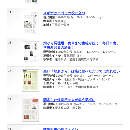
15
スギナはコゴミの役に立つ
現代農業：
2020年5月号 38ページ～38ページ
執筆者：
菊地厚志
地域：
三重県伊賀市
16
畑から調理場、食卓まで生徒が担う 毎日３食、
学校産70％の給食！
季刊地域：
2012年冬号（No.8） 120ページ～120ページ
連載タイトル：
農高新聞（8）
執筆者：
服部景子 愛農学園農業高等学校
17
高い「地あぶら」は店に並べただけでは売れない
季刊地域：
2013年春号（No.13） 29ページ～29ページ
特集タイトル：
地あぶら・廃油・ガソリンスタンド
上位タイトル：
地あぶら編
執筆者：
三苫悟 （社）大山田農林業公社
18
閉園した保育所を人が集う拠点に
季刊地域：
2019年秋号（No.39） 134ページ～134ページ
執筆者：
櫻井歓太郎 農文協
19
防災対策の盲点トイレ