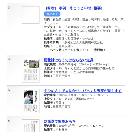
3
［味噌］ 事例 米こうじ味噌
概要
［
］
食品加工
出典：
食品加工総覧＞味噌，醤油，調味料，油脂，酒類，菓
子，ジャム
サブタイトル：
「研修施設」から脱皮して「農産加工所」
へ。味噌，米こうじをベースに，紫黒米入り巻ずし，甘酒で
は企業やシェフとの取引も
執筆者：
編集部＼西口克子・小林かよ
執筆者所属：
一般社団法人大山田農林業公社
地域：
三重県伊賀市
ページ数（ポイント数）：
11
専門館：
4
雨量計はなくてはならない道具
現代農業：
2008年06月号 200ページ～202ページ
上位タイトル：
ちゃんと効かせる防除機器の生かし方
執筆者：
大野博貴 ぶどうの大幸農園
地域：
三重県伊賀市
5
えひめＡＩで大助かり、びっくり野菜が育ちます
現代農業：
2009年10月号 196ページ～199ページ
上位タイトル：
魅力的 乳酸菌パワー
執筆者：
前田洋
地域：
三重県伊賀市
6
炊飯器で簡単おもち
現代農業：
2010年1月号 42ページ～42ページ
執筆者：
中村安里