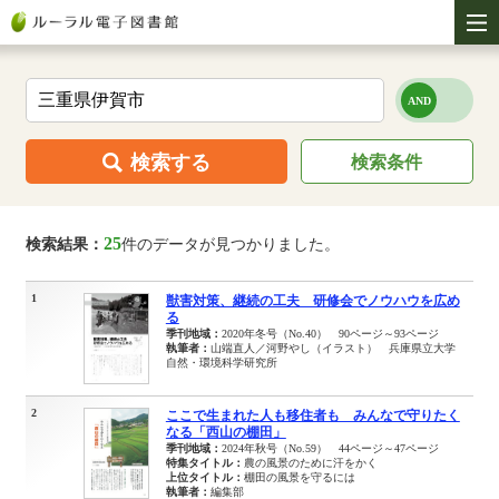
検索する
検索条件
25
検索結果：
件のデータが見つかりました。
1
獣害対策、継続の工夫 研修会でノウハウを広め
る
季刊地域：
2020年冬号（No.40） 90ページ～93ページ
執筆者：
山端直人／河野やし（イラスト） 兵庫県立大学
自然・環境科学研究所
2
ここで生まれた人も移住者も みんなで守りたく
なる「西山の棚田」
季刊地域：
2024年秋号（No.59） 44ページ～47ページ
特集タイトル：
農の風景のために汗をかく
上位タイトル：
棚田の風景を守るには
執筆者：
編集部