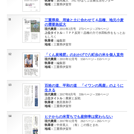
執筆者：
廣岡雅人 JAいがほくぶ営農生活センター
地域：
三重県伊賀市
11
三重県発、用途と土に合わせて４品種、地元小麦
の需要急拡大
現代農業：
2011年2月号 273ページ～279ページ
上位タイトル：
ＴＰＰ反対！品種の力で水田転作をもっとお
もしろく
執筆者：
編集部
地域：
三重県伊賀市
12
「くん炭堆肥」のおかげで八町歩の米を個人直売
現代農業：
2011年12月号 150ページ～153ページ
執筆者：
編集部
地域：
三重県伊賀市
13
百姓の道、平和の道 「イワンの馬鹿」のように
生きる
現代農業：
2017年8月号 336ページ～338ページ
上位タイトル：
農家と反戦
執筆者：
奥田美和子
地域：
三重県伊賀市
14
ヒナからの米育ちでも産卵率は変わらない
現代農業：
2017年12月号 262ページ～265ページ
執筆者：
中井英人 （有）この指とまれ
地域：
三重県伊賀市