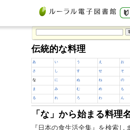
伝統的な料理
あ
い
う
え
お
さ
し
す
せ
そ
な
に
ぬ
ね
の
ま
み
む
め
も
る
れ
ろ
わ
ん
「な」から始まる料理
『日本の食生活全集』を検索し