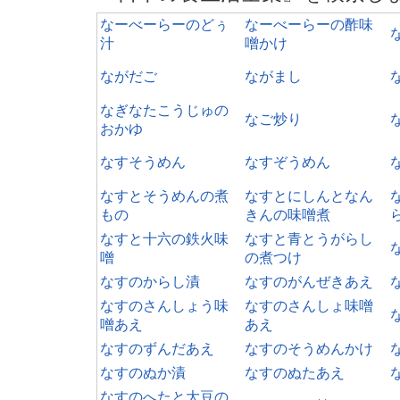
なーべーらーのどぅ
なーべーらーの酢味
汁
噌かけ
ながだご
ながまし
なぎなたこうじゅの
なご炒り
おかゆ
なすそうめん
なすぞうめん
なすとそうめんの煮
なすとにしんとなん
もの
きんの味噌煮
なすと十六の鉄火味
なすと青とうがらし
噌
の煮つけ
なすのからし漬
なすのがんぜきあえ
なすのさんしょう味
なすのさんしょ味噌
噌あえ
あえ
なすのずんだあえ
なすのそうめんかけ
なすのぬか漬
なすのぬたあえ
なすのへたと大豆の