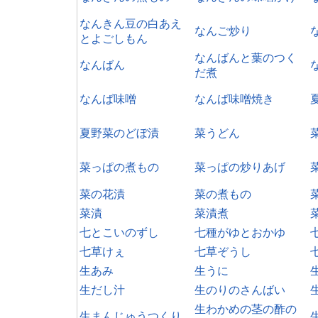
なんきん豆の白あえ
なんご炒り
とよごしもん
なんばんと葉のつく
なんばん
だ煮
なんば味噌
なんば味噌焼き
夏野菜のどぼ漬
菜うどん
菜っぱの煮もの
菜っぱの炒りあげ
菜の花漬
菜の煮もの
菜漬
菜漬煮
七とこいのずし
七種がゆとおかゆ
七草けぇ
七草ぞうし
生あみ
生うに
生だし汁
生のりのさんばい
生わかめの茎の酢の
生まんじゅうつくり