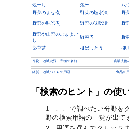
焼干し
焼米
八
野菜のよせ煮
野菜の塩水漬
野
野菜の味噌煮
野菜の味噌漬
野
野菜や山菜のごまよご
野菜煮
野
し
薬草茶
柳ばっとう
柳
作物・地域資源・品種の名前
農業技術
経営・地域づくりの用語
食品の
「検索のヒント」の使
1 ここで調べたい分野を
野の検索用語の一覧が出て
2 用語を選んでクリック