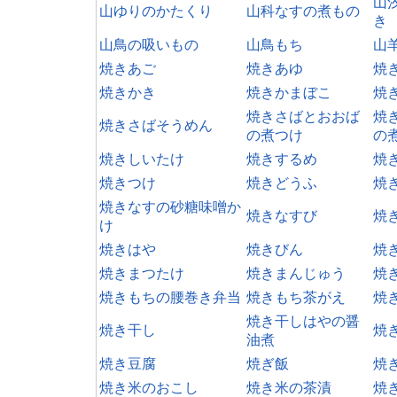
山
山ゆりのかたくり
山科なすの煮もの
き
山鳥の吸いもの
山鳥もち
山
焼きあご
焼きあゆ
焼
焼きかき
焼きかまぼこ
焼
焼きさばとおおば
焼
焼きさばそうめん
の煮つけ
の
焼きしいたけ
焼きするめ
焼
焼きつけ
焼きどうふ
焼
焼きなすの砂糖味噌か
焼きなすび
焼
け
焼きはや
焼きびん
焼
焼きまつたけ
焼きまんじゅう
焼
焼きもちの腰巻き弁当
焼きもち茶がえ
焼
焼き干しはやの醤
焼き干し
焼
油煮
焼き豆腐
焼ぎ飯
焼
焼き米のおこし
焼き米の茶漬
焼