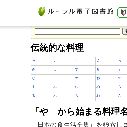
伝統的な料理
あ
い
う
え
お
さ
し
す
せ
そ
な
に
ぬ
ね
の
ま
み
む
め
も
る
れ
ろ
わ
ん
「や」から始まる料理
『日本の食生活全集』を検索し