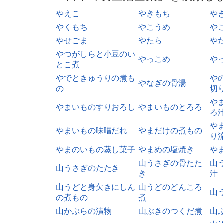
やえこ
やきもち
や
やくもち
やこうめ
や
やせごま
やたら
や
やつがしらと小豆のい
やっこめ
や
とこ煮
やでときゅうりの煮も
や
やなぎの骨湯
の
切
や
やまいものすりおろし
やまいものとろろ
ろ
や
やまいもの味噌だれ
やまだけの煮もの
り
やまのいもの蒸し菓子
やまめの塩焼き
や
山うさぎの骨たた
山
山うさぎのたたき
き
汁
山うどと身欠きにしん
山うどのどんころ
山
の煮もの
煮
山かぶらの漬物
山ぶきのつくだ煮
山