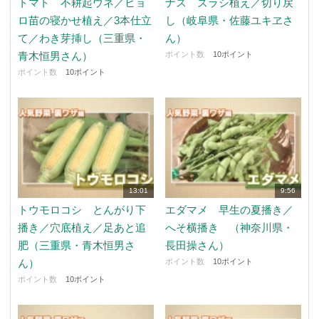
トマト 不耕起ウネ／ヒョ
ナス ズラシ植え／切り戻
ロ苗の寝かせ植え／3本仕立
し（岐阜県・佐藤ユキヱさ
て／わき芽挿し（三重県・
ん）
青木恒男さん）
ポイント数
10ポイント
ポイント数
10ポイント
13:01
9:56
トウモロコシ とんがり下
エダマメ 早生の夏播き／
播き／穴底植え／足あと追
へそ横播き （神奈川県・
肥（三重県・青木恒男さ
長田操さん）
ん）
ポイント数
10ポイント
ポイント数
10ポイント