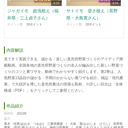
8:29
8:04
ジャガイモ 超浅植え（福
サトイモ 逆さ植え（長野
井県・三上貞子さん）
県・大島寛さん）
ポイント数
10ポイント
ポイント数
10ポイント
内容解説
見てすぐ実践できる、儲かる・楽しい直売所野菜づくりのアイディア満
載動画。全国各地の直売所野菜づくりの名人が編み出した新しい野菜づ
くりのコツと裏ワザを、動画でわかりやすく紹介します。第2巻は、人
気野菜13品目の儲かる・手間のかからない裏ワザを紹介。雑誌「現代農
業」で大好評を博した直売所農法の現場も取材。※詳しい目次は「全体
構成（PDF）」をクリックしてご参照ください。
作品紹介
制作年
2013年
協力
青木 恒男(あおき つねお) 三重県農家 / 大島 寛(おおしま ひろし) 長野県
農家 /長田 操(おさだ みさお) 神奈川県農家 / 佐藤 ユキヱ(さとう ゆきえ)岐阜県