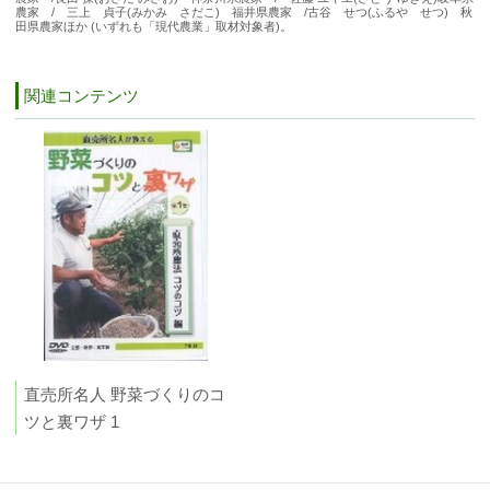
農家 / 三上 貞子(みかみ さだこ) 福井県農家 /古谷 せつ(ふるや せつ) 秋
田県農家ほか (いずれも「現代農業」取材対象者)。
関連コンテンツ
直売所名人 野菜づくりのコ
ツと裏ワザ 1