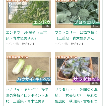
7:36
5:19
エンドウ 9月播き（三重
ブロッコリー 1穴2本植え
県・青木恒男さん）
（三重県・青木恒男さん）
ポイント数
10ポイント
ポイント数
10ポイント
7:37
10:07
ハクサイ・キャベツ 極早
サラダセット 隙間なく混
生の密植／ピンポイント追
植／一株長期どり／多彩な
肥（三重県・青木恒男さ
袋詰め（秋田県・古谷せつ