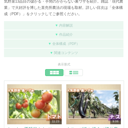
気野菜13品目の儲かる・手間のかからない裏ワザを紹介。雑誌「現代農
業」で大好評を博した直売所農法の現場も取材。詳しい目次は「全体構
成（PDF）」をクリックしてご参照ください。
▼
内容解説
▼
作品紹介
▼
全体構成（PDF）
▼
関連コンテンツ
表示形式
11:23
9:06