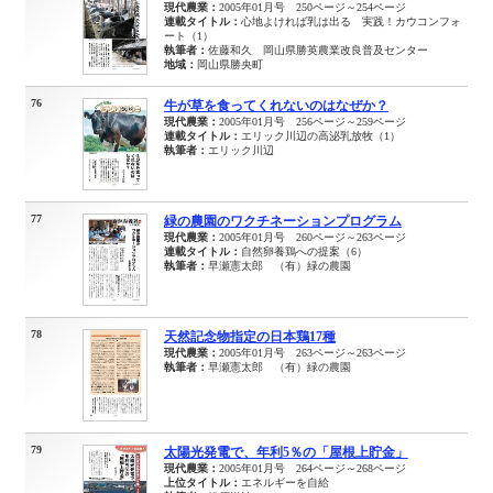
現代農業：
2005年01月号 250ページ～254ページ
連載タイトル：
心地よければ乳は出る 実践！カウコンフォ
ート（1）
執筆者：
佐藤和久 岡山県勝英農業改良普及センター
地域：
岡山県勝央町
76
牛が草を食ってくれないのはなぜか？
現代農業：
2005年01月号 256ページ～259ページ
連載タイトル：
エリック川辺の高泌乳放牧（1）
執筆者：
エリック川辺
77
緑の農園のワクチネーションプログラム
現代農業：
2005年01月号 260ページ～263ページ
連載タイトル：
自然卵養鶏への提案（6）
執筆者：
早瀬憲太郎 （有）緑の農園
78
天然記念物指定の日本鶏17種
現代農業：
2005年01月号 263ページ～263ページ
執筆者：
早瀬憲太郎 （有）緑の農園
79
太陽光発電で、年利5％の「屋根上貯金」
現代農業：
2005年01月号 264ページ～268ページ
上位タイトル：
エネルギーを自給