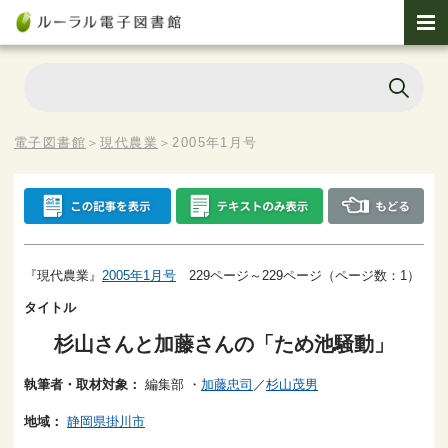
電子図書館
＞
現代農業
＞
2005年1月号
『現代農業』
2005年1月号
229ページ～229ページ（ページ数：1）
タイトル
杉山さんと加藤さんの「ため池騒動」
執筆者・取材対象：
編集部
・
加藤忠司
／
杉山茂男
地域：
静岡県掛川市