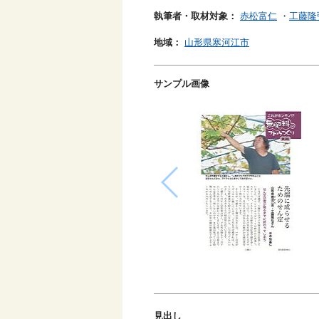
執筆者・取材対象：
赤松富仁
・
工藤隆
地域：
山形県寒河江市
サンプル画像
見出し