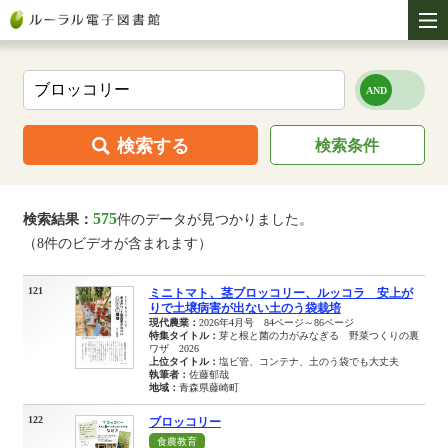
検索する
検索条件
575
検索結果：
件のデータが見つかりました。
（8件のビデオが含まれます）
121
ミニトマト、茎ブロッコリー、ルッコラ 安上が
りで土壌病害が出ない土のう袋栽培
現代農業：
2026年4月号 84ページ～86ページ
特集タイトル：
芽と根と菌の力がみなぎる 野菜つくりの裏
ワザ 2026
上位タイトル：
塩ビ管、コンテナ、土のう袋でも大丈夫
執筆者：
佐藤郁哉
地域：
青森県藤崎町
122
ブロッコリー
食農教育