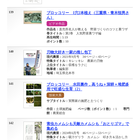
139
ブロッコリー 1穴2本植え（三重県・青木恒男さ
ん）
ビデオ作品
作品名：
直売所名人が教える 野菜づくりのコツと裏ワザ
巻タイトル：
第2巻 人気野菜裏ワザ編
再生時間：
5:19
ポイント数：
10
140
刃物大好き一家の推し包丁
現代農業：
2021年9月号 34ページ～43ページ
特集タイトル：
キレッキレ 農家の刃物
上位タイトル：
収穫をラクに
執筆者：
編集部
地域：
埼玉県北本市
141
ブロッコリー 水田裏作，高うね＋深耕＋堆肥多
用で旺盛な生育（2）
技術大系
サブタイトル：
実際家の施肥と土つくり
作目：
土壌施肥編
ページ数（ポイント数）：
1
専門
館：
農業総合
142
害虫カメムシも天敵カメムシも「おとりゴマ」で
集める
現代農業：
2024年6月号 46ページ～53ページ
特集タイトル：
吸汁ゲリラ カメムシ 叩き方＆活かし方