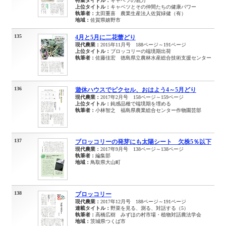
特集タイトル：
キャベツの底力
上位タイトル：
キャベツとその仲間たちの健康パワー
執筆者：
太田重喜 農業生産法人佐賀緑健（有）
地域：
佐賀県嬉野市
135
4月と5月に二花蕾どり
現代農業：
2015年11月号 188ページ～191ページ
上位タイトル：
ブロッコリーの端境期出荷
執筆者：
佐藤佳宏 徳島県立農林水産総合技術支援センター
136
遊休ハウスでピクセル、おはよう4～5月どり
現代農業：
2017年2月号 158ページ～159ページ
上位タイトル：
鈍感品種で端境期を埋める
執筆者：
小林智之 福島県農業総合センター作物園芸部
137
ブロッコリーの発芽にも太陽シート 欠株5％以下
現代農業：
2017年9月号 138ページ～138ページ
執筆者：
編集部
地域：
鳥取県大山町
138
ブロッコリー
現代農業：
2017年12月号 188ページ～191ページ
連載タイトル：
野菜を見る、測る、対話する（5）
執筆者：
高橋広樹 みずほの村市場・植物対話農法学会
地域：
茨城県つくば市