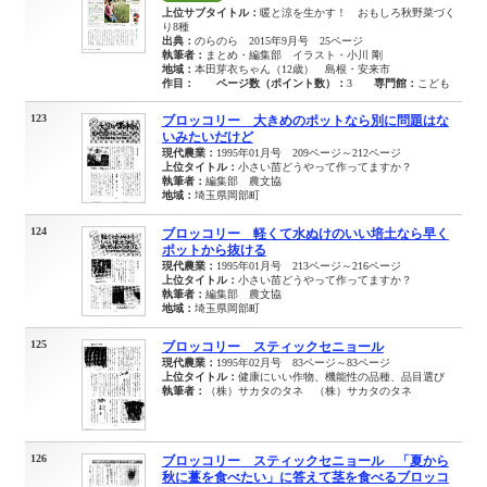
上位サブタイトル：
暖と涼を生かす！ おもしろ秋野菜づく
り8種
出典：
のらのら 2015年9月号 25ページ
執筆者：
まとめ・編集部 イラスト・小川 剛
地域：
本田芽衣ちゃん（12歳） 島根・安来市
作目：
ページ数（ポイント数）：
3
専門館：
こども
123
ブロッコリー 大きめのポットなら別に問題はな
いみたいだけど
現代農業：
1995年01月号 209ページ～212ページ
上位タイトル：
小さい苗どうやって作ってますか？
執筆者：
編集部 農文協
地域：
埼玉県岡部町
124
ブロッコリー 軽くて水ぬけのいい培土なら早く
ポットから抜ける
現代農業：
1995年01月号 213ページ～216ページ
上位タイトル：
小さい苗どうやって作ってますか？
執筆者：
編集部 農文協
地域：
埼玉県岡部町
125
ブロッコリー スティックセニョール
現代農業：
1995年02月号 83ページ～83ページ
上位タイトル：
健康にいい作物、機能性の品種、品目選び
執筆者：
（株）サカタのタネ （株）サカタのタネ
126
ブロッコリー スティックセニョール 「夏から
秋に薹を食べたい」に答えて茎を食べるブロッコ