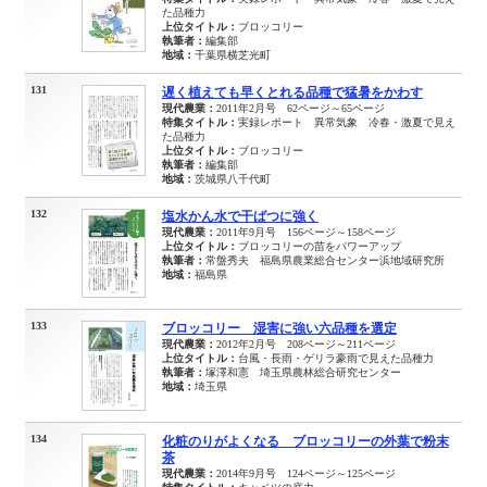
た品種力
上位タイトル：
ブロッコリー
執筆者：
編集部
地域：
千葉県横芝光町
131
遅く植えても早くとれる品種で猛暑をかわす
現代農業：
2011年2月号 62ページ～65ページ
特集タイトル：
実録レポート 異常気象 冷春・激夏で見え
た品種力
上位タイトル：
ブロッコリー
執筆者：
編集部
地域：
茨城県八千代町
132
塩水かん水で干ばつに強く
現代農業：
2011年9月号 156ページ～158ページ
上位タイトル：
ブロッコリーの苗をパワーアップ
執筆者：
常盤秀夫 福島県農業総合センター浜地域研究所
地域：
福島県
133
ブロッコリー 湿害に強い六品種を選定
現代農業：
2012年2月号 208ページ～211ページ
上位タイトル：
台風・長雨・ゲリラ豪雨で見えた品種力
執筆者：
塚澤和憲 埼玉県農林総合研究センター
地域：
埼玉県
134
化粧のりがよくなる ブロッコリーの外葉で粉末
茶
現代農業：
2014年9月号 124ページ～125ページ