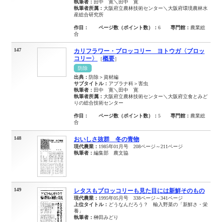
執筆者：
田中 寛＼田中 寛
執筆者所属：
大阪府立農林技術センター＼大阪府環境農林水
産総合研究所
作目：
ページ数（ポイント数）：
6
専門館：
農業総
合
147
カリフラワー・ブロッコリー ヨトウガ〈ブロッ
コリー〉
概要
［
］
防除
出典：
防除＞資材編
サブタイトル：
アブラナ科＞害虫
執筆者：
田中 寛＼田中 寛
執筆者所属：
大阪府立農林技術センター＼大阪府立食とみど
りの総合技術センター
作目：
ページ数（ポイント数）：
5
専門館：
農業総
合
148
おいしさ抜群 冬の青物
現代農業：
1985年01月号 208ページ～211ページ
執筆者：
編集部 農文協
149
レタスもブロッコリーも見た目には新鮮そのもの
現代農業：
1995年05月号 338ページ～341ページ
上位タイトル：
どうなんだろう？ 輸入野菜の「新鮮さ・栄
養」
執筆者：
榊田みどり