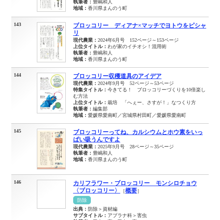
執筆者：
豊嶋和人
地域：
香川県まんのう町
143
ブロッコリー ディアナ×マッチでヨトウをピシャ
リ
現代農業：
2024年6月号 152ページ～153ページ
上位タイトル：
わが家のイチオシ！混用術
執筆者：
豊嶋和人
地域：
香川県まんのう町
144
ブロッコリー収穫道具のアイデア
現代農業：
2024年9月号 52ページ～53ページ
特集タイトル：
今きてる！ ブロッコリーづくりを10倍楽し
む方法
上位タイトル：
栽培 「へぇー、さすが！」なつくり方
執筆者：
編集部
地域：
愛媛県愛南町／宮城県村田町／愛媛県愛南町
145
ブロッコリーってね、カルシウムとホウ素をいっ
ぱい吸うんですよ
現代農業：
2025年9月号 28ページ～35ページ
執筆者：
豊嶋和人
地域：
香川県まんのう町
146
カリフラワー・ブロッコリー モンシロチョウ
〈ブロッコリー〉
概要
［
］
防除
出典：
防除＞資材編
サブタイトル：
アブラナ科＞害虫