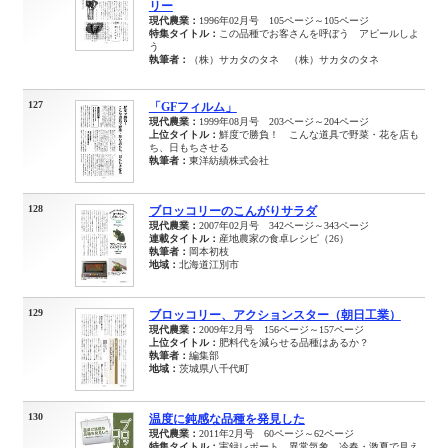
リー
現代農業：
1996年02月号 105ページ～105ページ
特集タイトル：
この品種でお客さんを呼ぼう アピールしよ
う
執筆者：
（株）サカタのタネ （株）サカタのタネ
127
「GFフィルム」
現代農業：
1999年08月号 203ページ～204ページ
上位タイトル：
鮮度で勝負！ こんな道具で野菜・花を店も
ち、日もちさせる
執筆者：
東洋紡績株式会社
128
ブロッコリーのこんがりサラダ
現代農業：
2007年02月号 342ページ～343ページ
連載タイトル：
産地農家の食卓レシピ（26）
執筆者：
岡本初枝
地域：
北海道江別市
129
ブロッコリー、アクションスター（朝日工業）
現代農業：
2009年2月号 156ページ～157ページ
上位タイトル：
肥料代を減らせる品種はあるか？
執筆者：
編集部
地域：
茨城県八千代町
130
温度に鈍感な品種を発見した
現代農業：
2011年2月号 60ページ～62ページ
特集タイトル：
実録レポート 異常気象 冷春・激夏で見え