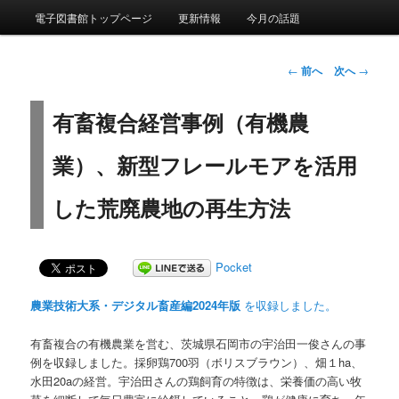
メインメニュー
電子図書館トップページ
更新情報
今月の話題
メインコンテンツへ移動
サブコンテンツへ移動
投稿ナビゲーシ
ルーラル電子図書館の更新情報
←
前へ
次へ
→
ョン
有畜複合経営事例（有機農
業）、新型フレールモアを活用
した荒廃農地の再生方法
Pocket
農業技術大系・デジタル畜産編2024年版
を収録しました。
有畜複合の有機農業を営む、茨城県石岡市の宇治田一俊さんの事
例を収録しました。採卵鶏700羽（ボリスブラウン）、畑１ha、
水田20aの経営。宇治田さんの鶏飼育の特徴は、栄養価の高い牧