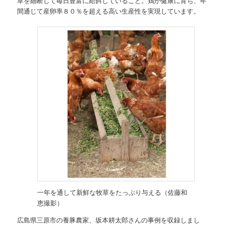
草を細断して毎日豊富に給餌していること。鶏が健康に育ち、年
間通じて産卵率８０％を超える高い生産性を実現しています。
一年を通して新鮮な牧草をたっぷり与える（佐藤和
恵撮影）
広島県三原市の養豚農家、坂本耕太郎さんの事例を収録しまし