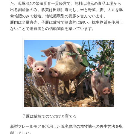
た。母豚4頭の繁殖肥育一貫経営で、飼料は地元の食品工場から
出る副産物のみ。豚糞は田畑に還元し、米と野菜、麦、大豆を豚
糞堆肥のみで栽培。地域循環型の養豚を営んでいます。
豚肉は全量直売。子豚は放牧で健康的に飼い、抗生物質を使用し
ないことで消費者との信頼関係を築いています。
子豚は放牧でのびのびと育てる
新型フレールモアを活用した荒廃農地の放牧地への再生方法を収
録しました。