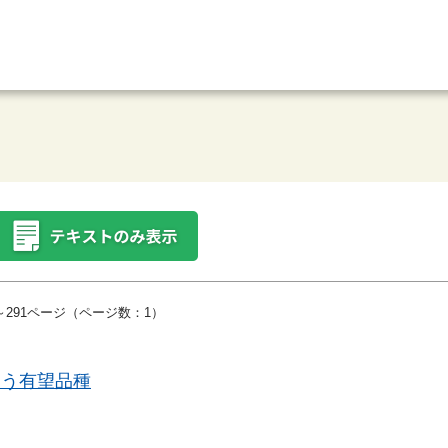
～291ページ（ページ数：1）
らう有望品種