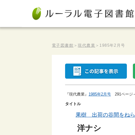
電子図書館
＞
現代農業
＞
1985年2月号
『現代農業』
1985年2月号
291ページ
タイトル
果樹 出荷の谷間をね
洋ナシ