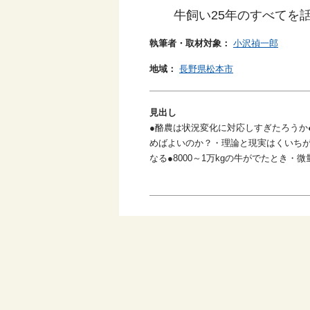
牛飼い25年のすべてを
執筆者・取材対象：
小沢禎一郎
地域：
長野県松本市
見出し
●酪農は状況変化に対応しすぎたろうか
めばよいのか？・理論と現実はくいちがっ
なる●8000～1万kgの牛がでたとき