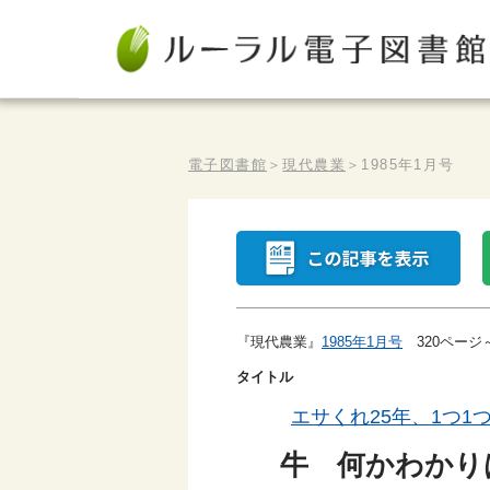
電子図書館
＞
現代農業
＞
1985年1月号
『現代農業』
1985年1月号
320ページ
タイトル
エサくれ25年、1つ1
牛 何かわかり