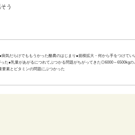
話そう
●病気だらけでももうかった酪農のはじまり●規模拡大・何から手をつけてい
た●乳量があがるにつれてぶつかる問題がちがってきた◎6000～6500kg
・微量要素とビタミンの問題にぶつかった