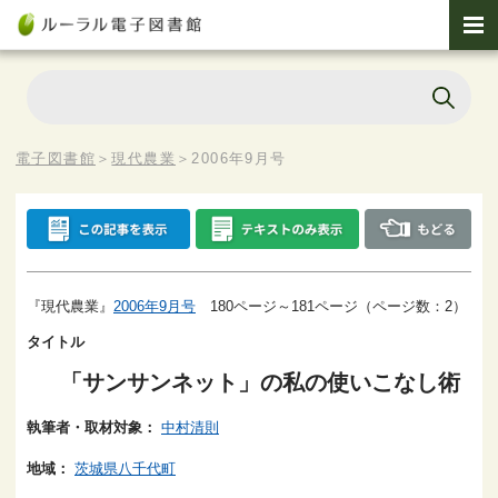
電子図書館
＞
現代農業
＞
2006年9月号
『現代農業』
2006年9月号
180ページ～181ページ（ページ数：2）
タイトル
「サンサンネット」の私の使いこなし術
執筆者・取材対象：
中村清則
地域：
茨城県八千代町