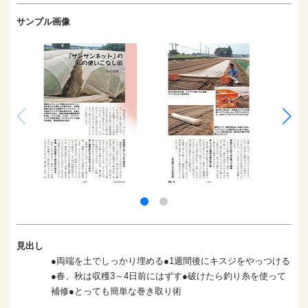
サンプル画像
見出し
●両端を土でしっかり埋める●1週間後にキスジをやっつける
●春、秋は収穫3～4日前にはずす●破けたら釣り糸を使って
補修●とっても簡単な巻き取り術