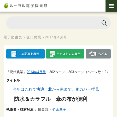
電子図書館
＞
現代農業
＞
2014年4月号
『現代農業』
2014年4月号
302ページ～303ページ（ページ数：2）
タイトル
今年はこれで快適！北から南まで、腕カバー拝見
防水＆カラフル 傘の布が便利
執筆者・取材対象：
編集部
・
竹永幸子