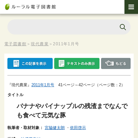
電子図書館
＞
現代農業
＞
2011年1月号
『現代農業』
2011年1月号
41ページ～42ページ（ページ数：2）
タイトル
バナナやパイナップルの残渣までなんで
も食べて元気な豚
執筆者・取材対象：
宮脇健太朗
・
依田啓示