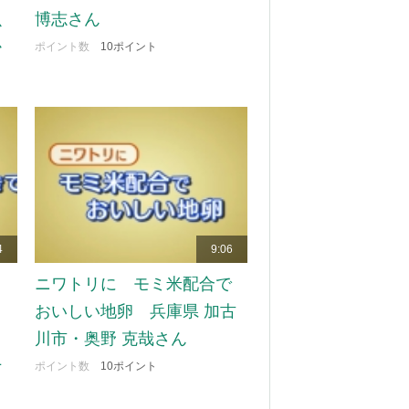
魚
博志さん
か
ポイント数
10ポイント
4
9:06
ト
ニワトリに モミ米配合で
Ｇ
おいしい地卵 兵庫県 加古
川市・奥野 克哉さん
十
ポイント数
10ポイント