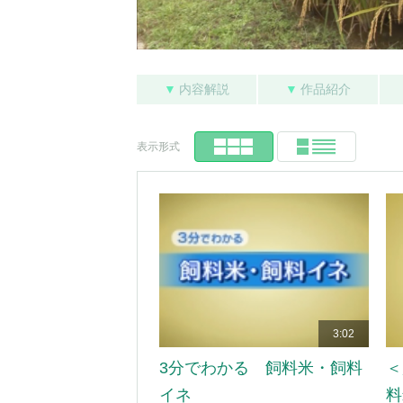
▼
内容解説
▼
作品紹介
表示形式
3:02
3分でわかる 飼料米・飼料
＜
イネ
料