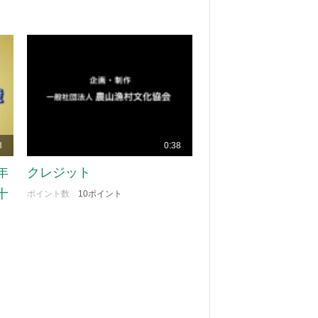
3
0:38
年
クレジット
十
ポイント数
10ポイント