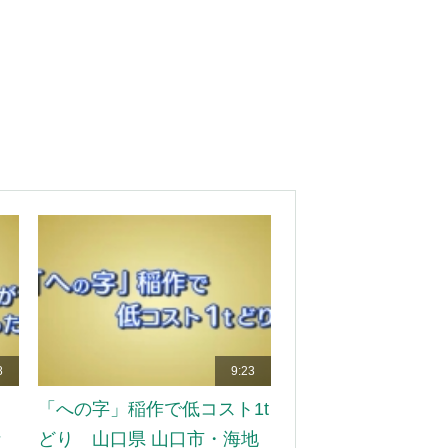
8
9:23
＞
「への字」稲作で低コスト1t
な
どり 山口県 山口市・海地