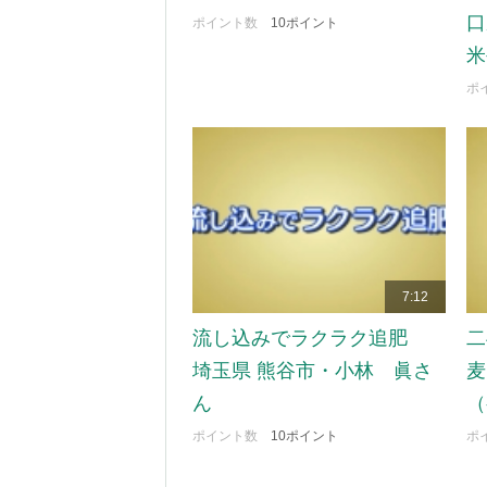
口
ポイント数
10ポイント
米
ポ
7:12
流し込みでラクラク追肥
二
埼玉県 熊谷市・小林 眞さ
麦
ん
（
ポイント数
10ポイント
ポ