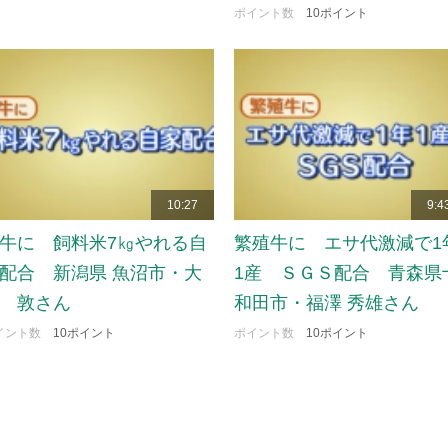
ポイント数
10ポイント
10:27
9:4
牛に 飼料米7㎏やれる自
繁殖牛に エサ代激減で1
配合 新潟県 魚沼市・大
1産 ＳＧＳ配合 青森県
 敦さん
和田市・福澤 秀雄さん
イント数
10ポイント
ポイント数
10ポイント