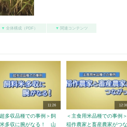
▼
全体構成（PDF）
▼
関連コンテンツ
11:26
12:3
超多収品種での事例＞飼
＜主食用米品種での事例
米多収に腕がなる！ 山
稲作農家と畜産農家がつ