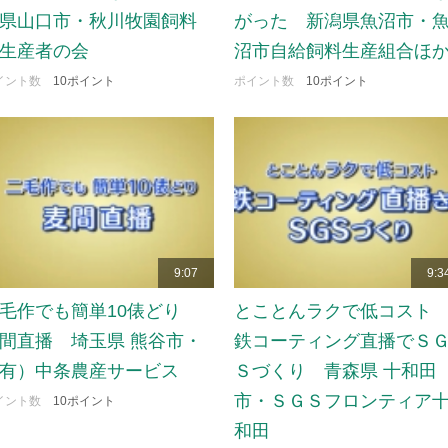
県山口市・秋川牧園飼料
がった 新潟県魚沼市・
生産者の会
沼市自給飼料生産組合ほ
イント数
10ポイント
ポイント数
10ポイント
9:07
9:3
毛作でも簡単10俵どり
とことんラクで低コス
間直播 埼玉県 熊谷市・
鉄コーティング直播でＳ
有）中条農産サービス
Ｓづくり 青森県 十和田
市・ＳＧＳフロンティア
イント数
10ポイント
和田