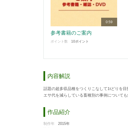
0:59
参考書籍のご案内
ポイント数
10ポイント
内容解説
話題の超多収品種をつくりこなして1tどりを
エサ代を減らしている畜種別の事例についても
作品紹介
制作年
2015年