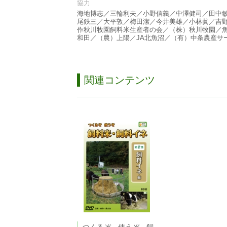
協力
海地博志／三輪利夫／小野信義／中澤健司／田中
尾鉄三／大平敦／梅田潔／今井美雄／小林眞／吉
作秋川牧園飼料米生産者の会／（株）秋川牧園／
和田／（農）上陽／JA北魚沼／（有）中条農産サ
関連コンテンツ