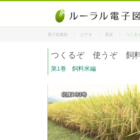
電子図書館
ビデオ
畜産
つくる
つくるぞ 使うぞ 飼
第1巻 飼料米編