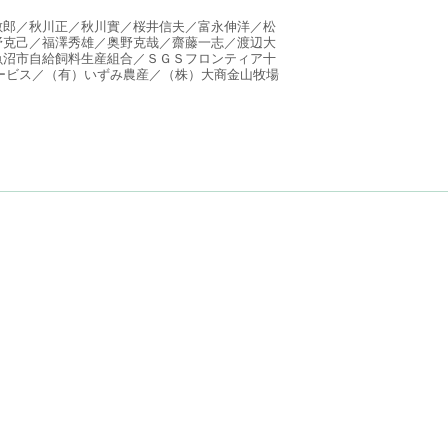
敏郎／秋川正／秋川實／桜井信夫／富永伸洋／松
野克己／福澤秀雄／奥野克哉／齋藤一志／渡辺大
魚沼市自給飼料生産組合／ＳＧＳフロンティア十
ービス／（有）いずみ農産／（株）大商金山牧場