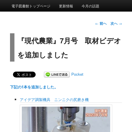
メインメニュー
電子図書館トップページ
更新情報
今月の話題
メインコンテンツへ移動
サブコンテンツへ移動
投稿ナビゲーシ
ルーラル電子図書館の更新情報
←
前へ
次へ
→
ョン
『現代農業』7月号 取材ビデオ
を追加しました
Pocket
下記の1
本を追加しました。
アイデア調製機具 ニンニクの尻磨き機