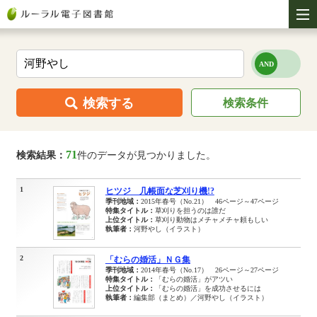
検索する
検索条件
71
検索結果：
件のデータが見つかりました。
1
ヒツジ 几帳面な芝刈り機!?
季刊地域：
2015年春号（No.21） 46ページ～47ページ
特集タイトル：
草刈りを担うのは誰だ
上位タイトル：
草刈り動物はメチャメチャ頼もしい
執筆者：
河野やし（イラスト）
2
「むらの婚活」ＮＧ集
季刊地域：
2014年春号（No.17） 26ページ～27ページ
特集タイトル：
「むらの婚活」がアツい
上位タイトル：
「むらの婚活」を成功させるには
執筆者：
編集部（まとめ）／河野やし（イラスト）