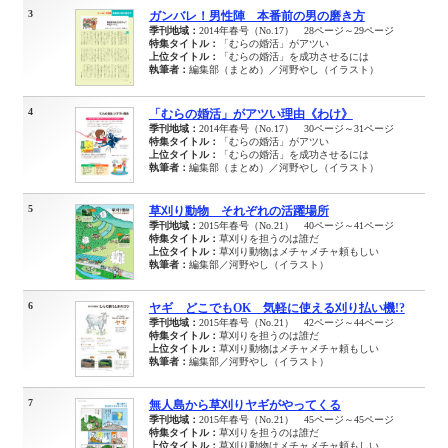
3
ガンバレ！男性陣 本番前の男の磨き方
季刊地域：
2014年春号（No.17） 28ページ～29ページ
特集タイトル：
「むらの婚活」がアツい
上位タイトル：
「むらの婚活」を成功させるには
執筆者：
編集部（まとめ）／河野やし（イラスト）
4
「むらの婚活」がアツい理由《わけ》
季刊地域：
2014年春号（No.17） 30ページ～31ページ
特集タイトル：
「むらの婚活」がアツい
上位タイトル：
「むらの婚活」を成功させるには
執筆者：
編集部（まとめ）／河野やし（イラスト）
5
草刈り動物 それぞれの活躍場所
季刊地域：
2015年春号（No.21） 40ページ～41ページ
特集タイトル：
草刈りを担うのは誰だ
上位タイトル：
草刈り動物はメチャメチャ頼もしい
執筆者：
編集部／河野やし（イラスト）
6
ヤギ どこでもOK 気軽に使える刈り払い機!?
季刊地域：
2015年春号（No.21） 42ページ～44ページ
特集タイトル：
草刈りを担うのは誰だ
上位タイトル：
草刈り動物はメチャメチャ頼もしい
執筆者：
編集部／河野やし（イラスト）
7
無人島から草刈りヤギがやってくる
季刊地域：
2015年春号（No.21） 45ページ～45ページ
特集タイトル：
草刈りを担うのは誰だ
上位タイトル：
草刈り動物はメチャメチャ頼もしい