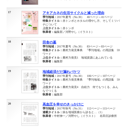
17
アキアカネの生活サイクルと減った理由
季刊地域：
2017年夏号（No.30） 40ページ～41ページ
特集タイトル：
赤トンボとホタルの増やし方、そしてミツバ
チについて
上位タイトル：
赤トンボ
執筆者：
編集部／河野やし（イラスト）
18
田舎の墓
季刊地域：
2017年夏号（No.30） 83ページ～83ページ
特集タイトル：
農村力発見事典 『季刊地域』の用語集 59
ワード
上位タイトル：
農村力発見1 地域資源にあふれている
執筆者：
編集部
19
地域経済だだ漏れバケツ
季刊地域：
2017年夏号（No.30） 106ページ～107ページ
特集タイトル：
農村力発見事典 『季刊地域』の用語集 59
ワード
上位タイトル：
農村力発見4 自給力 何でもつくる、みん
なでつくる
執筆者：
編集部
20
高血圧を幸せのきっかけに
季刊地域：
2017年秋号（No.31） 112ページ～115ページ
連載タイトル：
病を地域医療から診ると…（1）
執筆者：
中村伸一／河野やし（イラスト） 名田庄診療所