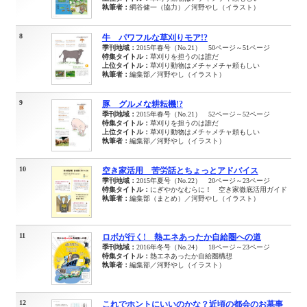
執筆者：
網谷健一（協力）／河野やし（イラスト）
8
牛 パワフルな草刈りモア!?
季刊地域：
2015年春号（No.21） 50ページ～51ページ
特集タイトル：
草刈りを担うのは誰だ
上位タイトル：
草刈り動物はメチャメチャ頼もしい
執筆者：
編集部／河野やし（イラスト）
9
豚 グルメな耕耘機!?
季刊地域：
2015年春号（No.21） 52ページ～52ページ
特集タイトル：
草刈りを担うのは誰だ
上位タイトル：
草刈り動物はメチャメチャ頼もしい
執筆者：
編集部／河野やし（イラスト）
10
空き家活用 苦労話とちょっとアドバイス
季刊地域：
2015年夏号（No.22） 20ページ～23ページ
特集タイトル：
にぎやかなむらに！ 空き家徹底活用ガイド
執筆者：
編集部（まとめ）／河野やし（イラスト）
11
ロボが行く! 熱エネあったか自給圏への道
季刊地域：
2016年冬号（No.24） 18ページ～23ページ
特集タイトル：
熱エネあったか自給圏構想
執筆者：
編集部／河野やし（イラスト）
12
これでホントにいいのかな？近頃の都会のお墓事