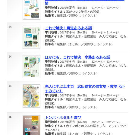
情
季刊地域：
2016年夏号（No.26） 61ページ～63ページ
特集タイトル：
墓がつなぐ地元との関係
執筆者：
編集部／河野やし（イラスト）
13
これで解決！農道あるある話
季刊地域：
2017年冬号（No.28） 20ページ～21ページ
特集タイトル：
農家の土木・基礎講座 みんなで挑む「むら
強靭化」
執筆者：
編集部（まとめ）／河野やし（イラスト）
14
ほかにも、これで解決 水路あるある話
季刊地域：
2017年冬号（No.28） 32ページ～33ページ
特集タイトル：
農家の土木・基礎講座 みんなで挑む「むら
強靭化」
執筆者：
編集部／河野やし（イラスト）
15
先人に学ぶ土木力 武田信玄の信玄堤・霞堤《か
すみてい》
季刊地域：
2017年冬号（No.28） 54ページ～55ページ
特集タイトル：
農家の土木・基礎講座 みんなで挑む「むら
強靭化」
執筆者：
編集部／河野やし（イラスト）
16
トンボ・ホタルと遊び
季刊地域：
2017年夏号（No.30） 38ページ～39ページ
特集タイトル：
赤トンボとホタルの増やし方、そしてミツバ
チについて
執筆者：
編集部（まとめ）／河野やし（イラスト）