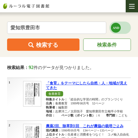
検索する
検索条件
92
検索結果：
件のデータが見つかりました。
1
「食育」をテーマにしたら自然・人・地域が見え
てきた
食農教育
特集タイトル：
「総合的な学習の時間」のプランづくり
出典：
食農教育 1999年08月号 52ページ
執筆者：
編集部
地域：
志摩洋二／太田悦子 愛知県豊田市立梅坪小学校
作目：
ページ数（ポイント数）：
6
専門館：
こども
2
農薬2回、除草剤1回 これが農協の栽培ごよみ
現代農業：
1990年09月号 134ページ～135ページ
上位タイトル：
生産者と消費者をつなぐ！ コメ輸入自由化