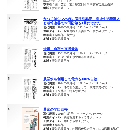
阻止の砦 ブレンド米
執筆者：
柴田文志 愛知県豊田市高岡農協営農企画課
地域：
愛知県豊田市
3
かつてはシマハガレ病常発地帯 抵抗性品種導入
と栽培改善で本田防除を1回にできた
現代農業：
1990年09月号 222ページ～225ページ
連載タイトル：
双方両得！受委託の上手なやり方（5）
執筆者：
編集部 農文協
地域：
愛知県豊田市
4
焼酎二合型の直播栽培
現代農業：
1991年05月号 196ページ～199ページ
執筆者：
田辺潔 愛知県豊田市高岡農協
地域：
愛知県豊田市
5
農業水を利用して電力を100％自給
現代農業：
1994年09月号 108ページ～111ページ
連載タイトル：
地の利を生かして 家庭水力発電（3）
執筆者：
千矢博道 埼玉県坂戸市
地域：
愛知県豊田市
6
農家の辛口面接
現代農業：
2016年1月号 74ページ～75ページ
特集タイトル：
新規就農者を育てるノウハウ
上位タイトル：
師匠から学んだこと
執筆者：
編集部
地域：
愛知県豊田市／静岡県伊豆の国市／山口県田布施町