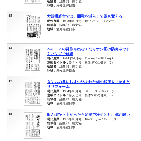
執筆者：
編集部 農文協
地域：
愛知県豊田市
15
大規模経営では、回数を減らして薬も変える
現代農業：
1993年06月号 103ページ～103ページ
執筆者：
編集部 農文協
地域：
愛知県豊田市
16
ヘルニアの発作も出なくなりナシ園の防鳥ネット
をハシゴで修繕
現代農業：
1994年08月号 92ページ～96ページ
連載タイトル：
冷えとり 操体で私の健康（2）
執筆者：
編集部 農文協
地域：
愛知県豊田市
17
タンスの奥にしまい込まれた絹の和服を「冷えと
りリフォーム」
現代農業：
1994年09月号 98ページ～101ページ
連載タイトル：
冷えとり 操体で私の健康（3）
執筆者：
編集部 農文協
地域：
愛知県豊田市
18
田んぼから上がったら足湯で冷えとり、体が軽い
現代農業：
1995年05月号 102ページ～105ページ
執筆者：
編集部 農文協
地域：
愛知県豊田市