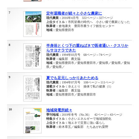
7
定年退職者が続々と小さな農家に
現代農業：
2016年4月号 322ページ～327ページ
上位タイトル：
市民皆農の時代へ 小さい畑で農家になった
執筆者：
倉地康夫 豊田市農ライフ創生センター
地域：
愛知県豊田市
8
半身浴とくつ下の重ねばきで医者通い・クスリか
らサヨナラできた
現代農業：
1994年03月号 68ページ～74ページ
執筆者：
編集部 農文協
地域：
愛知県豊田市／愛知県豊田市／愛知県／愛知県／愛知
県／愛知県／
9
夏でも足元しっかりあたためる
現代農業：
1994年07月号 108ページ～111ページ
連載タイトル：
冷えとり 操体で私の健康（1）
執筆者：
編集部 農文協
地域：
愛知県豊田市／愛知県豊田市
10
地域発電所続々
季刊地域：
2019年冬号（No.36） 42ページ～43ページ
特集タイトル：
小さいエネルギーで地域強靭化
上位タイトル：
地エネで災害に強い暮らし
執筆者：
鈴木章五／編集部 たちあがれ梨野