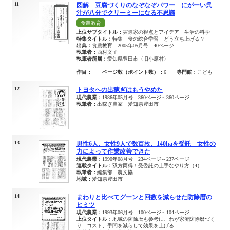
11
図解 豆腐づくりのなぞなぞパワー にがーい呉
汁が八分でクリーミーになる不思議
食農教育
上位サブタイトル：
実際家の視点とアイデア 生活の科学
特集タイトル：
特集 食の総合学習 どう立ち上げる？
出典：
食農教育 2005年05月号 40ページ
執筆者：
西村文子
執筆者所属：
愛知県豊田市〈旧小原村〉
作目：
ページ数（ポイント数）：
6
専門館：
こども
12
トヨタへの出稼ぎはもうやめた
現代農業：
1986年05月号 360ページ～360ページ
執筆者：
出稼ぎ農家 愛知県豊田市
13
男性6人、女性9人で数百枚、140haを受託 女性の
力によって作業改善できた
現代農業：
1990年08月号 234ページ～237ページ
連載タイトル：
双方両得！受委託の上手なやり方（4）
執筆者：
編集部 農文協
地域：
愛知県豊田市
14
まわりと比べてグーンと回数を減らせた防除暦の
ヒミツ
現代農業：
1993年06月号 100ページ～104ページ
上位タイトル：
地域の防除暦も参考に、わが家流防除暦づく
り―コスト、手間を減らして効果を上げる