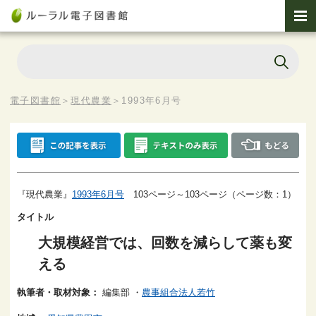
電子図書館
＞
現代農業
＞
1993年6月号
『現代農業』
1993年6月号
103ページ～103ページ（ページ数：1）
タイトル
大規模経営では、回数を減らして薬も変
える
執筆者・取材対象：
編集部
・
農事組合法人若竹