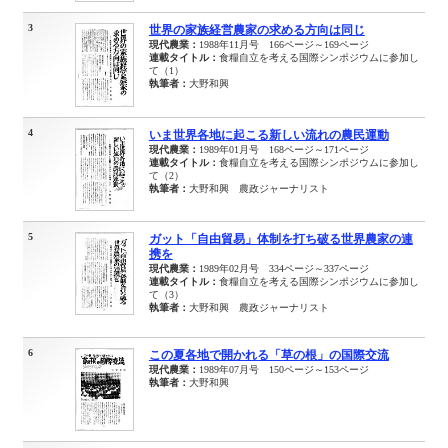
3
世界の家族経営農家の求める方向は同じ
現代農業：
1988年11月号 166ページ～169ページ
連載タイトル：
食糧自立を考える国際シンポジウムに参加し
て（1）
執筆者：
大野和興
4
いま世界各地に起こる新しい流れの農民運動
現代農業：
1989年01月号 168ページ～171ページ
連載タイトル：
食糧自立を考える国際シンポジウムに参加し
て（2）
執筆者：
大野和興 農政ジャーナリスト
5
ガット「自由貿易」体制を打ち破る世界農家の連
携を
現代農業：
1989年02月号 334ページ～337ページ
連載タイトル：
食糧自立を考える国際シンポジウムに参加し
て（3）
執筆者：
大野和興 農政ジャーナリスト
6
この夏各地で開かれる「草の根」の国際交流
現代農業：
1989年07月号 150ページ～153ページ
執筆者：
大野和興