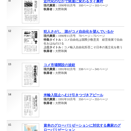
11
近代化のなかで急速に変わるタイ農村
現代農業：
1990年05月号 160ページ～161ページ
執筆者：
大野和興
12
犯人さがし 誰がコメ自由化を望んでいるか
現代農業：
1990年11月号 70ページ～75ページ
特集タイトル：
コメ自由化は国際少数意見 経営発展で自由
化をはねのける
上位タイトル：
コメ輸入自由化拒否こそ日本の孤立化を救う
執筆者：
大野和興
13
コメ市場開設の波紋
現代農業：
1991年02月号 338ページ～341ページ
執筆者：
大野和興
14
米輸入阻止へむけ引きつづきアピール
現代農業：
1991年10月号 350ページ～355ページ
執筆者：
大野和興
15
資本のグローバリゼーションに対抗する農家のグ
ローバリゼーション