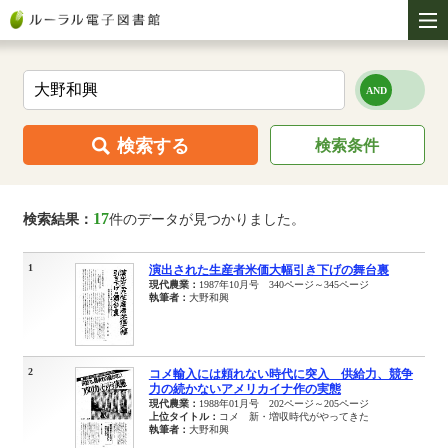
検索する
検索条件
17
検索結果：
件のデータが見つかりました。
1
演出された生産者米価大幅引き下げの舞台裏
現代農業：
1987年10月号 340ページ～345ページ
執筆者：
大野和興
2
コメ輸入には頼れない時代に突入 供給力、競争
力の続かないアメリカイナ作の実態
現代農業：
1988年01月号 202ページ～205ページ
上位タイトル：
コメ 新・増収時代がやってきた
執筆者：
大野和興