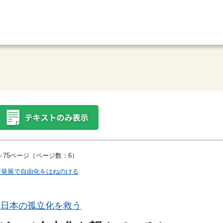
75ページ（ページ数：6）
営発展で自由化をはねのける
そ日本の孤立化を救う