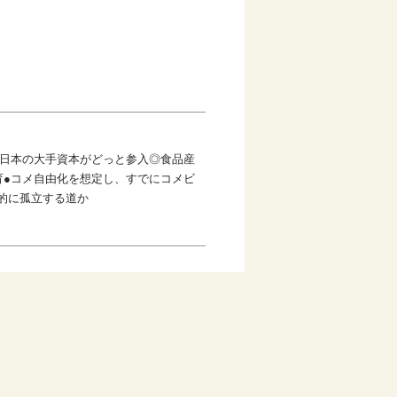
に日本の大手資本がどっと参入◎食品産
育●コメ自由化を想定し、すでにコメビ
的に孤立する道か