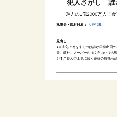
犯人さがし 誰
魅力の1億2000万人主
執筆者・取材対象：
大野和興
見出し
●自由化で徳をするのは誰か◎輸出国の
業、商社、スーパーの描く自由化後の戦
ジネス参入◎土地に続く絶好の投機商