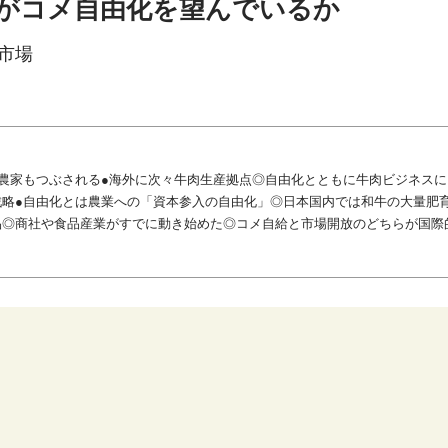
がコメ自由化を望んでいるか
食市場
農家もつぶされる●海外に次々牛肉生産拠点◎自由化とともに牛肉ビジネス
略●自由化とは農業への「資本参入の自由化」◎日本国内では和牛の大量肥
品◎商社や食品産業がすでに動き始めた◎コメ自給と市場開放のどちらが国際