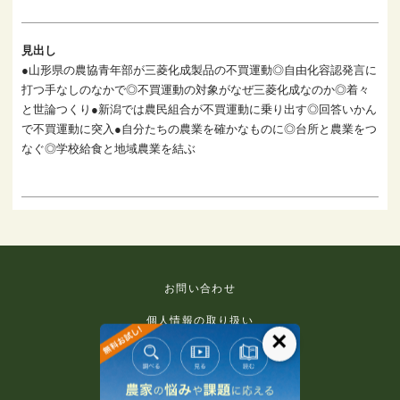
見出し
●山形県の農協青年部が三菱化成製品の不買運動◎自由化容認発言に
打つ手なしのなかで◎不買運動の対象がなぜ三菱化成なのか◎着々
と世論つくり●新潟では農民組合が不買運動に乗り出す◎回答いかん
で不買運動に突入●自分たちの農業を確かなものに◎台所と農業をつ
なぐ◎学校給食と地域農業を結ぶ
お問い合わせ
個人情報の取り扱い
×
免責事項
利用規約