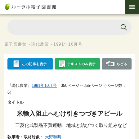
電子図書館
＞
現代農業
＞
1991年10月号
『現代農業』
1991年10月号
350ページ～355ページ（ページ数：
6）
タイトル
米輸入阻止へむけ引きつづきアピール
三菱化成製品不買運動、地域と結びつく取り組みなど
執筆者・取材対象：
大野和興