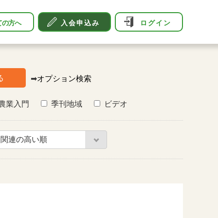
ての方へ
入会申込み
ログイン
る
➡
オプション検索
農業入門
季刊地域
ビデオ