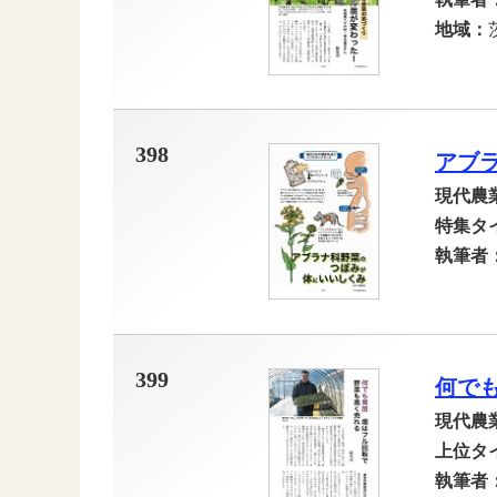
地域：
398
アブ
現代農
特集タ
執筆者
399
何で
現代農
上位タ
執筆者