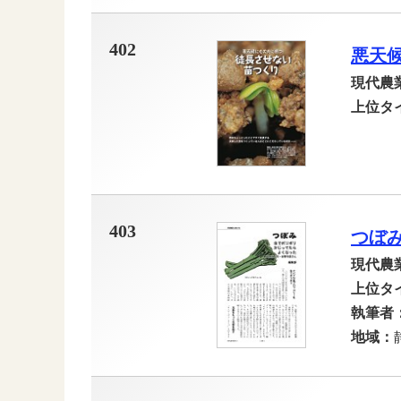
402
悪天
現代農
上位タ
403
つぼ
現代農
上位タ
執筆者
地域：