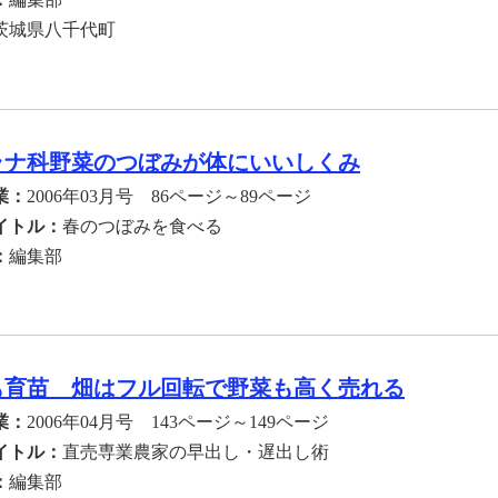
茨城県八千代町
ラナ科野菜のつぼみが体にいいしくみ
業：
2006年03月号 86ページ～89ページ
イトル：
春のつぼみを食べる
：
編集部
も育苗 畑はフル回転で野菜も高く売れる
業：
2006年04月号 143ページ～149ページ
イトル：
直売専業農家の早出し・遅出し術
：
編集部