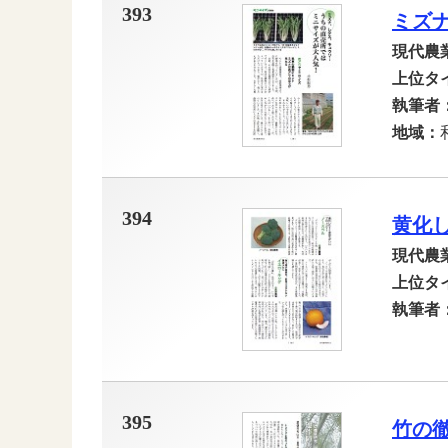
393
ミズ
現代農
上位タ
執筆者
地域：
394
黄化
現代農
上位タ
執筆者
395
竹の