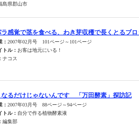
福島県郡山市
パラ感覚で茎を食べる、わき芽収穫で長くとるブロ
業：
2007年02月号 101ページ～101ページ
イトル：
お客は地元にいる！
：
ナコス
くなるだけじゃないんです 「万田酵素」探訪記
業：
2007年03月号 88ページ～94ページ
イトル：
自分で作る植物酵素液
：
編集部