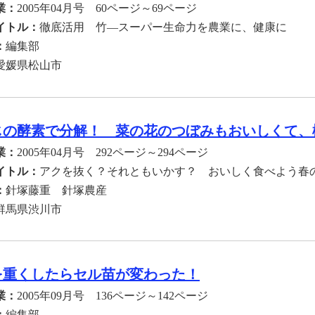
業：
2005年04月号 60ページ～69ページ
イトル：
徹底活用 竹―スーパー生命力を農業に、健康に
：
編集部
愛媛県松山市
じの酵素で分解！ 菜の花のつぼみもおいしくて、
業：
2005年04月号 292ページ～294ページ
イトル：
アクを抜く？それともいかす？ おいしく食べよう春
：
針塚藤重 針塚農産
群馬県渋川市
を重くしたらセル苗が変わった！
業：
2005年09月号 136ページ～142ページ
：
編集部