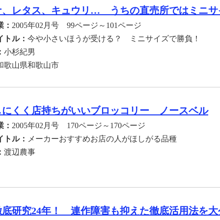
ナ、レタス、キュウリ… うちの直売所ではミニサ
業：
2005年02月号 99ページ～101ページ
イトル：
今や小さいほうが受ける？ ミニサイズで勝負！
：
小杉紀男
和歌山県和歌山市
しにくく店持ちがいいブロッコリー ノースベル
業：
2005年02月号 170ページ～170ページ
イトル：
メーカーおすすめお店の人がほしがる品種
：
渡辺農事
徹底研究24年！ 連作障害も抑えた徹底活用法を大