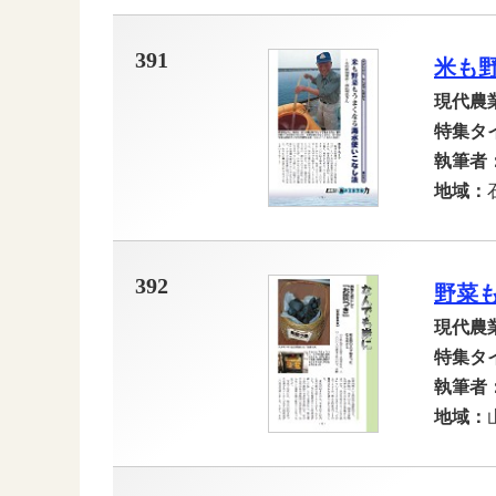
391
米も
現代農
特集タ
執筆者
地域：
392
野菜
現代農
特集タ
執筆者
地域：