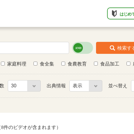
はじめ
検索す
家庭料理
食全集
食農教育
食品加工
件数
出典情報
並べ替え
8件のビデオが含まれます）