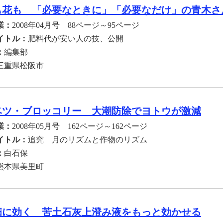
も花も 「必要なときに」「必要なだけ」の青木さ
業：
2008年04月号 88ページ～95ページ
イトル：
肥料代が安い人の技、公開
：
編集部
三重県松阪市
ベツ・ブロッコリー 大潮防除でヨトウが激減
業：
2008年05月号 162ページ～162ページ
イトル：
追究 月のリズムと作物のリズム
：
白石保
熊本県美里町
病に効く 苦土石灰上澄み液をもっと効かせる