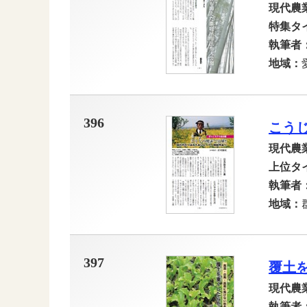
現代農
特集タ
執筆者
地域：
396
こう
現代農
上位タ
執筆者
地域：
397
覆土
現代農
執筆者