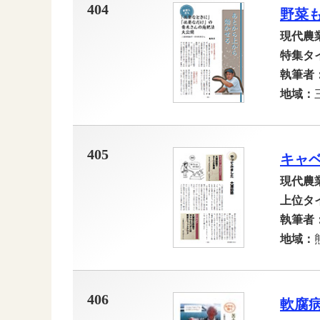
404
野菜
現代農
特集タ
執筆者
地域：
405
キャ
現代農
上位タ
執筆者
地域：
406
軟腐