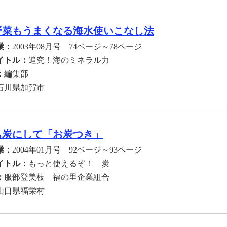
野菜もうまくなる海水使いこなし法
業：
2003年08月号 74ページ～78ページ
イトル：
追究！海のミネラル力
：
編集部
石川県加賀市
も炭にして「お炭つき」
業：
2004年01月号 92ページ～93ページ
イトル：
もっと使えるぞ！ 炭
：
服部登美枝 福の里企業組合
山口県福栄村