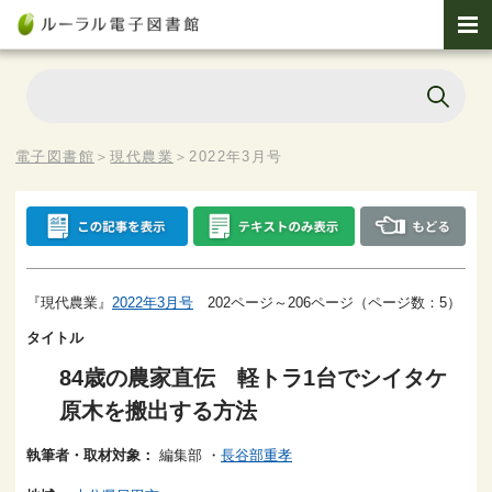
電子図書館
＞
現代農業
＞
2022年3月号
『現代農業』
2022年3月号
202ページ～206ページ（ページ数：5）
タイトル
84歳の農家直伝 軽トラ1台でシイタケ
原木を搬出する方法
執筆者・取材対象：
編集部
・
長谷部重孝