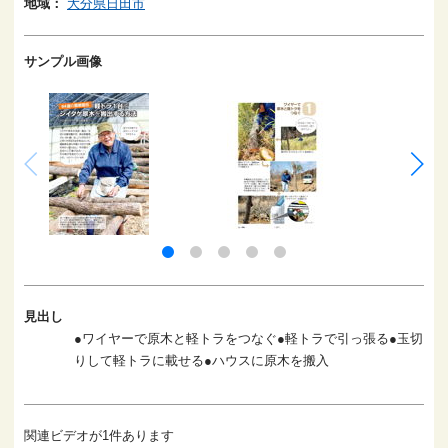
地域：
大分県日田市
サンプル画像
見出し
●ワイヤーで原木と軽トラをつなぐ●軽トラで引っ張る●玉切
りして軽トラに載せる●ハウスに原木を搬入
関連ビデオが1件あります