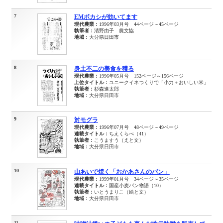
7
EMボカシが効いてます
現代農業：
1996年03月号 44ページ～45ページ
執筆者：
清野由子 農文協
地域：
大分県日田市
8
身土不二の美食を穫る
現代農業：
1996年05月号 152ページ～156ページ
上位タイトル：
ユニークイネつくりで「小力＋おいしい米」
執筆者：
杉森進太郎
地域：
大分県日田市
9
対モグラ
現代農業：
1996年07月号 48ページ～49ページ
連載タイトル：
ちえくらべ（41）
執筆者：
こうますう（えと文）
地域：
大分県日田市
10
山あいで焼く「おかあさんのパン」
現代農業：
1999年01月号 34ページ～35ページ
連載タイトル：
国産小麦パン物語（10）
執筆者：
いとうまりこ（絵と文）
地域：
大分県日田市
11