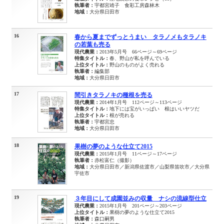
執筆者：
宇都宮靖子 食彩工房森林木
地域：
大分県日田市
16
春から夏までずっとうまい タラノメもタラノキ
の若葉も売る
現代農業：
2013年5月号 66ページ～69ページ
特集タイトル：
春、野山が私を呼んでいる
上位タイトル：
野山のものがよく売れる
執筆者：
編集部
地域：
大分県日田市
17
間引きタラノキの種根を売る
現代農業：
2014年1月号 112ページ～113ページ
特集タイトル：
地下には宝がいっぱい 根はいいヤツだ
上位タイトル：
根が売れる
執筆者：
宇都宮忠
地域：
大分県日田市
18
果樹の夢のような仕立て2015
現代農業：
2015年1月号 11ページ～17ページ
執筆者：
赤松富仁（撮影）
地域：
大分県日田市／新潟県佐渡市／山梨県笛吹市／大分県
宇佐市
19
３年目にして成園並みの収量 ナシの流線型仕立
現代農業：
2015年1月号 201ページ～203ページ
上位タイトル：
果樹の夢のような仕立て2015
執筆者：
森口嗣男