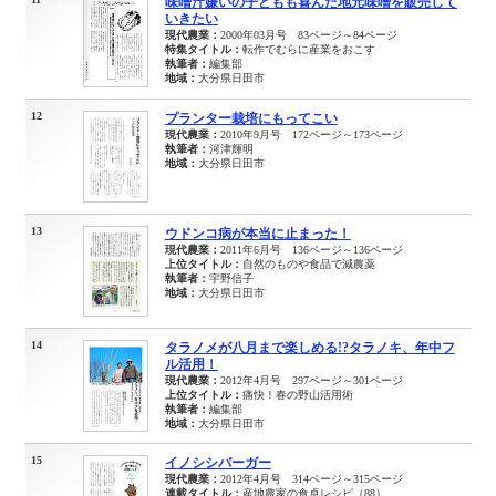
味噌汁嫌いの子どもも喜んだ地元味噌を販売して
いきたい
現代農業：
2000年03月号 83ページ～84ページ
特集タイトル：
転作でむらに産業をおこす
執筆者：
編集部
地域：
大分県日田市
12
プランター栽培にもってこい
現代農業：
2010年9月号 172ページ～173ページ
執筆者：
河津輝明
地域：
大分県日田市
13
ウドンコ病が本当に止まった！
現代農業：
2011年6月号 136ページ～136ページ
上位タイトル：
自然のものや食品で減農薬
執筆者：
宇野信子
地域：
大分県日田市
14
タラノメが八月まで楽しめる!?タラノキ、年中フ
ル活用！
現代農業：
2012年4月号 297ページ～301ページ
上位タイトル：
痛快！春の野山活用術
執筆者：
編集部
地域：
大分県日田市
15
イノシシバーガー
現代農業：
2012年4月号 314ページ～315ページ
連載タイトル：
産地農家の食卓レシピ（88）