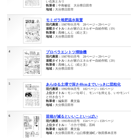
い石灰とカリ
執筆者：
中島敏征 大分県日田市
地域：
大分県日田市
3
モミガラ堆肥温水装置
現代農業：
1987年01月号 28ページ～29ページ
連載タイトル：
わが家のエネルギー自給作戦（19）
執筆者：
高橋しんじ（絵と文）
地域：
大分県日田市
4
プロペラエントツ掃除機
現代農業：
1987年03月号 28ページ～29ページ
連載タイトル：
わが家のエネルギー自給作戦（20）
執筆者：
高橋しんじ（絵と文）
地域：
大分県日田市
5
あらゆる土壌で深さ40cmまでいっきに団粒化
現代農業：
1992年06月号 182ページ～185ページ
上位タイトル：
モンパを叩く、モンパを抑える、いやモンパ
と付き合う？
執筆者：
編集部 農文協
地域：
大分県日田市
6
苗箱が減るといいこといっぱい
現代農業：
1995年03月号 154ページ～159ページ
上位タイトル：
「小力で増収」百科
執筆者：
編集部 農文協
地域：
大分県日田市／山口県豊浦町／秋田県本庄市