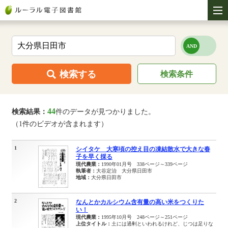
検索する
検索条件
44
検索結果：
件のデータが見つかりました。
（1件のビデオが含まれます）
1
シイタケ 大寒頃の控え目の凍結散水で大きな春
子を早く採る
現代農業：
1990年01月号 338ページ～339ページ
執筆者：
大谷定治 大分県日田市
地域：
大分県日田市
2
なんとかカルシウム含有量の高い米をつくりた
い！
現代農業：
1995年10月号 248ページ～251ページ
上位タイトル：
土には過剰といわれるけれど、じつは足りな