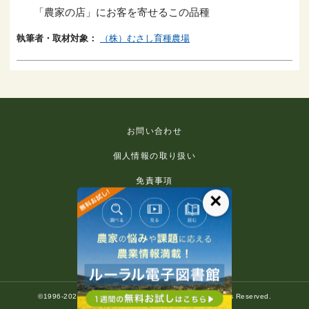
「農家の店」にお客を寄せるこの品種
執筆者・取材対象：
（株）むさし育種農場
お問い合わせ
個人情報の取り扱い
免責事項
×
利用規約
推奨環境
著作権等について
©1996-2022 Rural Culture Association Japan. All Rights Reserved.