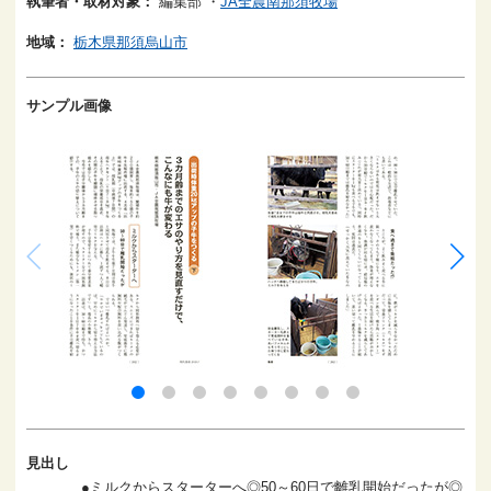
執筆者・取材対象：
編集部
・
JA全農南那須牧場
地域：
栃木県那須烏山市
サンプル画像
見出し
●ミルクからスターターへ◎50～60日で離乳開始だったが◎