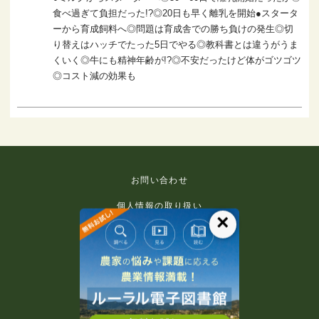
食べ過ぎて負担だった!?◎20日も早く離乳を開始●スタータ
ーから育成飼料へ◎問題は育成舎での勝ち負けの発生◎切
り替えはハッチでたった5日でやる◎教科書とは違うがうま
くいく◎牛にも精神年齢が!?◎不安だったけど体がゴツゴツ
◎コスト減の効果も
お問い合わせ
個人情報の取り扱い
×
免責事項
利用規約
推奨環境
著作権等について