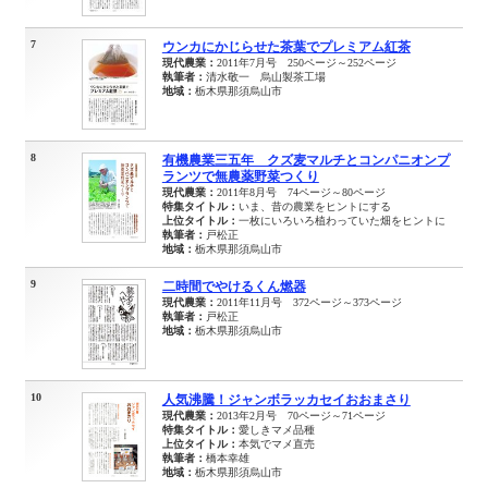
7
ウンカにかじらせた茶葉でプレミアム紅茶
現代農業：
2011年7月号 250ページ～252ページ
執筆者：
清水敬一 烏山製茶工場
地域：
栃木県那須烏山市
8
有機農業三五年 クズ麦マルチとコンパニオンプ
ランツで無農薬野菜つくり
現代農業：
2011年8月号 74ページ～80ページ
特集タイトル：
いま、昔の農業をヒントにする
上位タイトル：
一枚にいろいろ植わっていた畑をヒントに
執筆者：
戸松正
地域：
栃木県那須烏山市
9
二時間でやけるくん燃器
現代農業：
2011年11月号 372ページ～373ページ
執筆者：
戸松正
地域：
栃木県那須烏山市
10
人気沸騰！ジャンボラッカセイおおまさり
現代農業：
2013年2月号 70ページ～71ページ
特集タイトル：
愛しきマメ品種
上位タイトル：
本気でマメ直売
執筆者：
橋本幸雄
地域：
栃木県那須烏山市