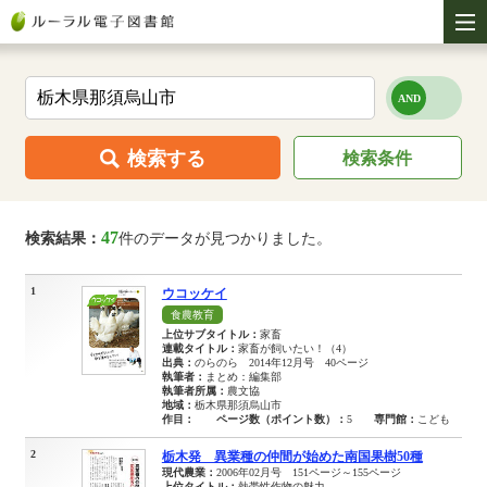
検索する
検索条件
47
検索結果：
件のデータが見つかりました。
1
ウコッケイ
食農教育
上位サブタイトル：
家畜
連載タイトル：
家畜が飼いたい！（4）
出典：
のらのら 2014年12月号 40ページ
執筆者：
まとめ：編集部
執筆者所属：
農文協
地域：
栃木県那須烏山市
作目：
ページ数（ポイント数）：
5
専門館：
こども
2
栃木発 異業種の仲間が始めた南国果樹50種
現代農業：
2006年02月号 151ページ～155ページ
上位タイトル：
熱帯性作物の魅力