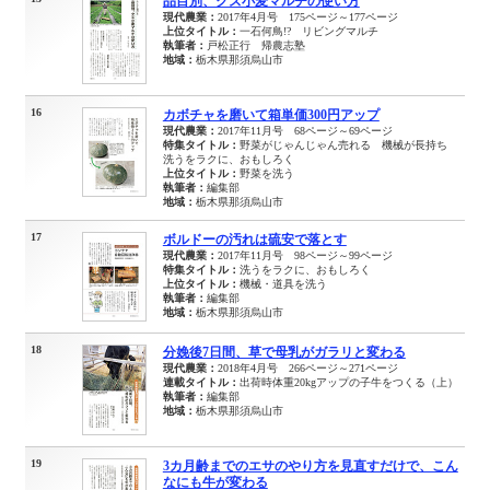
品目別、クズ小麦マルチの使い方
現代農業：
2017年4月号 175ページ～177ページ
上位タイトル：
一石何鳥!? リビングマルチ
執筆者：
戸松正行 帰農志塾
地域：
栃木県那須烏山市
16
カボチャを磨いて箱単価300円アップ
現代農業：
2017年11月号 68ページ～69ページ
特集タイトル：
野菜がじゃんじゃん売れる 機械が長持ち
洗うをラクに、おもしろく
上位タイトル：
野菜を洗う
執筆者：
編集部
地域：
栃木県那須烏山市
17
ボルドーの汚れは硫安で落とす
現代農業：
2017年11月号 98ページ～99ページ
特集タイトル：
洗うをラクに、おもしろく
上位タイトル：
機械・道具を洗う
執筆者：
編集部
地域：
栃木県那須烏山市
18
分娩後7日間、草で母乳がガラリと変わる
現代農業：
2018年4月号 266ページ～271ページ
連載タイトル：
出荷時体重20kgアップの子牛をつくる（上）
執筆者：
編集部
地域：
栃木県那須烏山市
19
3カ月齢までのエサのやり方を見直すだけで、こん
なにも牛が変わる