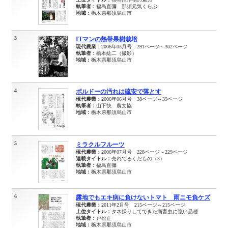
執筆者：
福島直彌 那須元気くらぶ
地域：
栃木県那須烏山市
3
ITマンの熱帯果樹栽培
現代農業：
2006年05月号 291ページ～302ページ
執筆者：
橋本紘二（撮影）
地域：
栃木県那須烏山市
4
ボルドーの汚れは硫安で落とす
現代農業：
2006年06月号 38ページ～39ページ
執筆者：
山下快 農文協
地域：
栃木県那須烏山市
5
ミラクルフルーツ
現代農業：
2006年07月号 228ページ～229ページ
連載タイトル：
売れてるくだもの（3）
執筆者：
福島直彌
地域：
栃木県那須烏山市
6
露地でもエキ病に負けないトマト 雨ニモ負ケズ
現代農業：
2011年2月号 215ページ～215ページ
上位タイトル：
タネ採りしてできた病害虫に強い品種
執筆者：
戸松正
地域：
栃木県那須烏山市