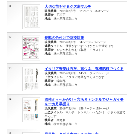
11
大切な苗を守るクズ麦マルチ
現代農業：
2014年7月号 373ページ～373ページ
執筆者：
戸松正
地域：
栃木県那須烏山市
12
長靴の色付けで防疫対策
現代農業：
2015年3月号 34ページ～35ページ
連載タイトル：
仕事がすいすいはかどる伝達術（2）
執筆者：
やまかわむねお（取材・イラスト）
地域：
栃木県那須烏山市
13
イタリア野菜は石灰、高ウネ、有機肥料でつくる
現代農業：
2015年9月号 145ページ～151ページ
上位タイトル：
イタリア野菜をつくりこなす
執筆者：
編集部
地域：
栃木県那須烏山市
14
深植え＋べたがけ＋穴あきトンネルでジャガイモ
を一カ月早掘り
現代農業：
2016年3月号 158ページ～159ページ
上位タイトル：
マルチ トンネル べたがけ 小さく保温で
早く出す
執筆者：
高野新一
地域：
栃木県那須烏山市
15