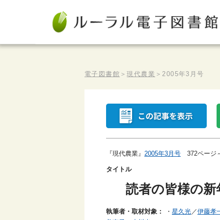
電子図書館
＞
現代農業
＞
2005年3月号
『現代農業』
2005年3月号
372ページ
タイトル
読者の皆様の新
執筆者・取材対象：
・
星久光
／
伊藤孝