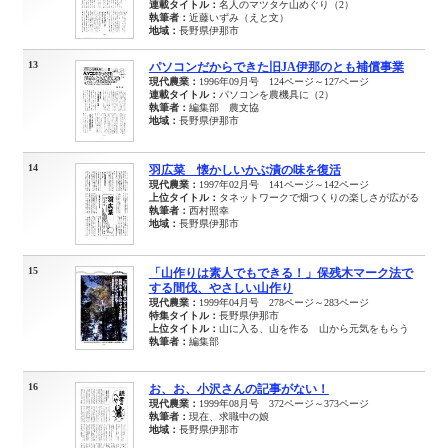
連載タイトル：
名人のマツタケ山めぐり（2）
執筆者：
近藤いずみ（えと文）
地域：
長野県伊那市
13
パソコンだからできた旧JA伊那のとも補償事業
現代農業：
1996年09月号 124ページ～127ページ
連載タイトル：
パソコンを農機具に（2）
執筆者：
編集部 農文協
地域：
長野県伊那市
14
羽広菜 懐かしいかぶ漬の味を復活
現代農業：
1997年02月号 141ページ～142ページ
上位タイトル：
タネットワークで畑つくりの楽しさが広がる
執筆者：
西村照幸
地域：
長野県伊那市
15
「山作りは素人でもできる！」保残木マーク法で
する間伐、やさしい山作り
現代農業：
1999年04月号 278ページ～283ページ
特集タイトル：
長野県伊那市
上位タイトル：
山に入る、山を作る 山から元気をもらう
執筆者：
編集部
16
お、お、小沢さんの記事がない！
現代農業：
1999年08月号 372ページ～373ページ
執筆者：
現在、求職中の娘
地域：
長野県伊那市