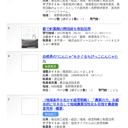
出典：
食品加工総覧＞総説／地域・経営戦略と制度活用
サブタイトル：
地産地消の拠点，地場産品の地域内還流・販
売活動のよりどころとしての直売所＞長野県伊那市：直売所
「グリーンファーム」
地域：
長野県伊那市
ページ数（ポイント数）：
2
専門館：
3
薪で針葉樹の間伐材を有効活用
季刊地域：
2012年春号（No.9） 62ページ～63ページ
上位タイトル：
現場からの「森林・林業再生プラン」
執筆者：
木平英一 株式会社ディーエルディー・バイオエネ
ルギー事業部
4
自然界の“にんじゃ”をさぐるちびっこにんじゃた
ち
食農教育
連載タイトル：
職員室におじゃまします
出典：
自然教育活動 1990年08月号 54ページ
執筆者：
渡辺直子
執筆者所属：
農文協北陸支部
地域：
M幼稚園 長野県伊那市
作目：
ページ数（ポイント数）：
1
専門館：
こども
5
［地域条件を生かす経営戦略］ 「農家の力」を総
合的に引き出して地域農業活性化を目指す農産物
直売所
概要
［
］
食品加工
出典：
食品加工総覧＞総説／地域・経営戦略と制度活用
サブタイトル：
販売・提供タイプからみた経営戦略
執筆者：
小林史麿