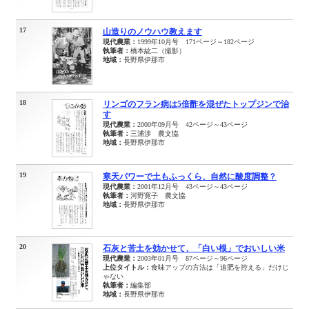
17
山造りのノウハウ教えます
現代農業：
1999年10月号 171ページ～182ページ
執筆者：
橋本紘二（撮影）
地域：
長野県伊那市
18
リンゴのフラン病は5倍酢を混ぜたトップジンで治
す
現代農業：
2000年09月号 42ページ～43ページ
執筆者：
三浦渉 農文協
地域：
長野県伊那市
19
寒天パワーで土もふっくら、自然に酸度調整？
現代農業：
2001年12月号 43ページ～43ページ
執筆者：
河野寛子 農文協
地域：
長野県伊那市
20
石灰と苦土を効かせて、「白い根」でおいしい米
現代農業：
2003年01月号 87ページ～96ページ
上位タイトル：
食味アップの方法は「追肥を控える」だけじ
ゃない
執筆者：
編集部
地域：
長野県伊那市