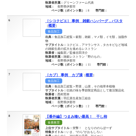
執筆者所属：
グリーンファーム代表
地域：
長野県伊那市
ページ数（ポイント数）：
8
専門館：
6
［シコクビエ］ 事例 雑穀ハンバーグ，パスタ
概要
［
］
食品加工
出典：
食品加工総覧＞穀類，雑穀，マメ類，イモ類，油脂作
物
サブタイトル：
コクビエ，アマランサス，タカキビなど地域
の雑穀生産の拡大を進めるレストラン
執筆者：
編集部／監修吉田洋介
執筆者所属：
雑穀レストラン「野のもの」
地域：
長野県伊那市
ページ数（ポイント数）：
11
専門館：
7
［カブ］ 事例 カブ漬
概要
［
］
食品加工
出典：
食品加工総覧＞野菜，山菜，その他草本植物
サブタイトル：
伝統の味を季節限定商品として復活製品化
執筆者：
西村照幸
執筆者所属：
羽広菜生産加工組合
地域：
長野県伊那市
ページ数（ポイント数）：
2
専門館：
8
【番外編】つまみ喰い最高！ 干し柿
食農教育
上位サブタイトル：
突撃！ となりののらぼーず
特集タイトル：
いま、“のら”がおもしろい
出典：
のらのら 2011年11月号 31ページ