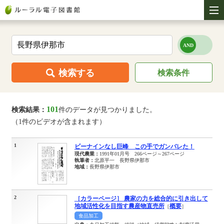
検索する
検索条件
101
検索結果：
件のデータが見つかりました。
（1件のビデオが含まれます）
1
ビーナインなし巨峰 この手でガンバレた！
現代農業：
1991年01月号 266ページ～267ページ
執筆者：
北原平一 長野県伊那市
地域：
長野県伊那市
2
［カラーページ］ 農家の力を総合的に引き出して
地域活性化を目指す農産物直売所
概要
［
］
食品加工