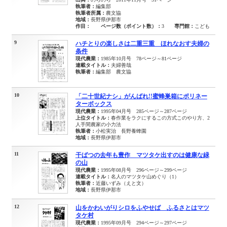
執筆者：
編集部
執筆者所属：
農文協
地域：
長野県伊那市
作目：
ページ数（ポイント数）：
3
専門館：
こども
9
ハチとりの楽しさは二重三重 ほれなおす夫婦の
条件
現代農業：
1985年10月号 78ページ～81ページ
連載タイトル：
夫婦善哉
執筆者：
編集部 農文協
10
「二十世紀ナシ」がんばれ!!蜜蜂巣箱にポリネー
ターボックス
現代農業：
1995年04月号 285ページ～287ページ
上位タイトル：
春作業をラクにするこの方式このやり方、2
人手間農家の小力法
執筆者：
小松実治 長野養蜂園
地域：
長野県伊那市
11
干ばつの去年も豊作 マツタケ出すのは健康な緑
の山
現代農業：
1995年08月号 296ページ～299ページ
連載タイトル：
名人のマツタケ山めぐり（1）
執筆者：
近藤いずみ（えと文）
地域：
長野県伊那市
12
山をかわいがりシロをふやせば ふるさとはマツ
タケ村
現代農業：
1995年09月号 294ページ～297ページ