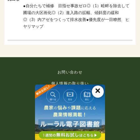
●自分たちで補修 目指せ事故ゼロ◎（1）畦畔を除去して
圃場の大区画化◎（2）進入路の拡幅、傾斜度の緩和
◎（3）内アゼをつくって排水改善●優先度が一目瞭然 ヒ
ヤリマップ
お問い合わせ
個人情報の取り扱い
×
免責事項
利用規約
推奨環境
著作権等について