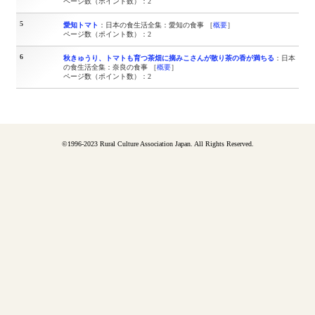
ページ数（ポイント数）：2
5
愛知トマト
：日本の食生活全集：愛知の食事 ［
概要
］
ページ数（ポイント数）：2
6
秋きゅうり、トマトも育つ茶畑に摘みこさんが散り茶の香が満ちる
：日本
の食生活全集：奈良の食事 ［
概要
］
ページ数（ポイント数）：2
©1996-2023 Rural Culture Association Japan. All Rights Reserved.