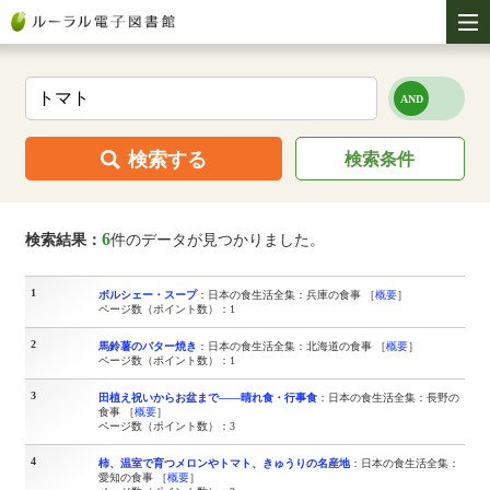
検索する
検索条件
6
検索結果：
件のデータが見つかりました。
1
ボルシェー・スープ
：日本の食生活全集：兵庫の食事 ［
概要
］
ページ数（ポイント数）：1
2
馬鈴薯のバター焼き
：日本の食生活全集：北海道の食事 ［
概要
］
ページ数（ポイント数）：1
3
田植え祝いからお盆まで――晴れ食・行事食
：日本の食生活全集：長野の
食事 ［
概要
］
ページ数（ポイント数）：3
4
柿、温室で育つメロンやトマト、きゅうりの名産地
：日本の食生活全集：
愛知の食事 ［
概要
］