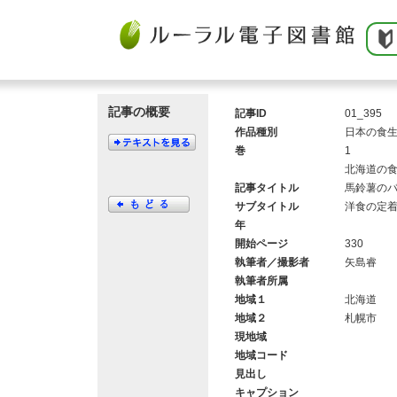
記事の概要
記事ID
01_395
作品種別
日本の食
巻
1
北海道の
記事タイトル
馬鈴薯の
サブタイトル
洋食の定
年
開始ページ
330
執筆者／撮影者
矢島睿
執筆者所属
地域１
北海道
地域２
札幌市
現地域
地域コード
見出し
キャプション